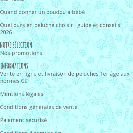
Quand donner un doudou à bébé
Quel ours en peluche choisir : guide et conseils
2026
NOTRE SÉLECTION
Nos promotions
INFORMATIONS
Vente en ligne et livraison de peluches 1er âge aux
normes CE
Mentions légales
Conditions générales de vente
Paiement sécurisé