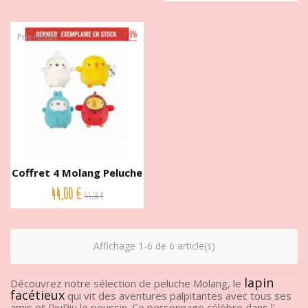
-20%
Prix réduit
Coffret 4 Molang Peluche
et...
44,00 €
55,00 €
Affichage 1-6 de 6 article(s)
lapin
Découvrez notre sélection de peluche Molang, le
facétieux
qui vit des aventures palpitantes avec tous ses
amis et PiuPiu le poussin. Ce personnage célèbre dans l'