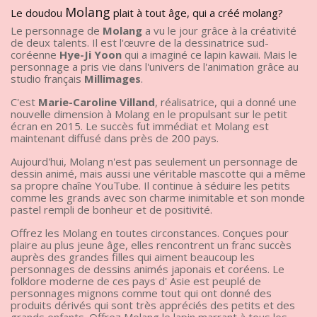
Molang
Le doudou
plait à tout âge, qui a créé molang?
Le personnage de
Molang
a vu le jour grâce à la créativité
de deux talents. Il est l'œuvre de la dessinatrice sud-
coréenne
Hye-Ji Yoon
qui a imaginé ce lapin kawaii. Mais le
personnage a pris vie dans l'univers de l'animation grâce au
studio français
Millimages
.
C'est
Marie-Caroline Villand
, réalisatrice, qui a donné une
nouvelle dimension à Molang en le propulsant sur le petit
écran en 2015. Le succès fut immédiat et Molang est
maintenant diffusé dans près de 200 pays.
Aujourd'hui, Molang n'est pas seulement un personnage de
dessin animé, mais aussi une véritable mascotte qui a même
sa propre chaîne YouTube. Il continue à séduire les petits
comme les grands avec son charme inimitable et son monde
pastel rempli de bonheur et de positivité.
Offrez les Molang en toutes circonstances. Conçues pour
plaire au plus jeune âge, elles rencontrent un franc succès
auprès des grandes filles qui aiment beaucoup les
personnages de dessins animés japonais et coréens. Le
folklore moderne de ces pays d' Asie est peuplé de
personnages mignons comme tout qui ont donné des
produits dérivés qui sont très appréciés des petits et des
grands enfants. Offrez Molang le lapin marrant à tous les