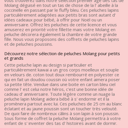
vous trouverez dans notre sélection premier âge des tas de
Molang déguisé en tout un tas de chose de la l' abeille à la
coccinelle en passant par le fluffy bleu. Ces peluches lapins
particulièrement adaptées aux petits bras sont autant d'
idées cadeaux pour bébé, à offrir pour Noël ou un
anniversaire. Offrez les peluches de cette licence et vous
amuserez en priorité votre fillette mais votre Molang en
peluche décorera également la chambre de votre grande
fille. Nous vous proposons des coffrets de peluches lapins
et de peluches poussins.
Découvrez notre sélection de peluches Molang pour petits
et grands
Cette peluche lapin au design si particulier et
particulièrement kawai a un gros corps moelleux et souple
en velours de. coton tout doux rembourré en polyester ce
qui en fait un doudou coussin où votre enfant aimera poser
sa petite tête. Vendue dans une boite en carton bleu ciel
comme l' est celui notre héros, c'est une bonne idée de
cadeau d' anniversaire. Toute légère comme un nuage la
peluche lapin Molang aidera bébé à s' endormir et il la
promènera partout avec lui. Ces peluches de 25 cm au blanc
éclatant et au jaune poussin sont un toucher très velouté.
De quoi faire de nombreux câlins à son lapin à son poussin.
Sous forme de coffret la peluche Molang permettra à votre
enfant de s' inventer des tas d' histoires avant de dormir.