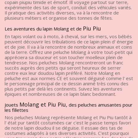
copain piupiu timide et émotif. Ill voyage partout sur terre,
expérimente des tas de sport, conduit des véhicules variés.
Il pratique des activités diverses, va à la rencontre de
plusieurs métiers et organise des tonnes de fêtes.
Piu Piu
Les aventures du lapin Molang et de
En tapis volant ou à moto, à cheval, sur les mers, vos bébés
peuvent découvrir les tribulations de ce lapin plein d' énergie
et de joie. Il va à la rencontre de nombreux animaux et coins
de la terre. Offrez une peluche Molang à votre tout-petit qui
appréciera sa douceur et son toucher moelleux plein de
tendresse. Nos peluches Molang rencontreront un franc
succès auprès des petits qui seront heureux de serrer
contre eux leur doudou lapin préféré. Notre Molang en
peluche est aux normes CE et souvent déguisé comme l' est
le personnage principal de ce dessin animé très connu des
plus petits par delà les continents. Suivez les aventures
épiques et nombreuses de ce lapin blanc bedonnant.
Molang et Piu Piu,
Jouets
des peluches amusantes pour
les fillettes
Nos peluches Molang représente Molang et Piu Piu tantôt à
l' état pur tantôt costumées car c'est le passe temps favori
de notre lapin doudou il se déguise. Il essaie des tas de
costumes adaptés à ses diverses activités. C'est pourquoi