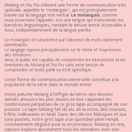
Molang et Piu Piu utilisent une forme de communication très
spéciale, appelée le "molangais", qui est principalement
basée sur le langage non verbal.
Le molangais
, comme
nous pourrions l'appeler, est une langue qui transcende les
barrières linguistiques, rendant le dessin animé accessible à
tous, indépendamment de la langue parlée.
Le molangais se caractérise par l'absence de mots clairement
identifiables.
Le langage repose principalement sur le mime et l'expression
des émotions.
Ainsi, le public est capable de comprendre les interactions et les
aventures de Molang et Piu Piu sans avoir besoin de
comprendre un texte parlé ou écrit spécifique.
Cette forme de communication universelle contribue à la
popularité de la série dans le monde entier.
Votre peluche Molang à l'effigie du héros des dessins
animés amusera les plus jeunes en leur rappelant les
nombreuses péripéties de ce gros lapin accompagné de son
poussin. Le lapin Mölang fait du ski, de la moto, des tournois,
il fête Hallloween et Noël. Dans des décors féériques et aux
tons pastels, notre gros lapin a un quotidien plein rempli.
Constamment déguisé pour la circonstance, Molang en cinq
saisons explore absolument tous les domaines avec son