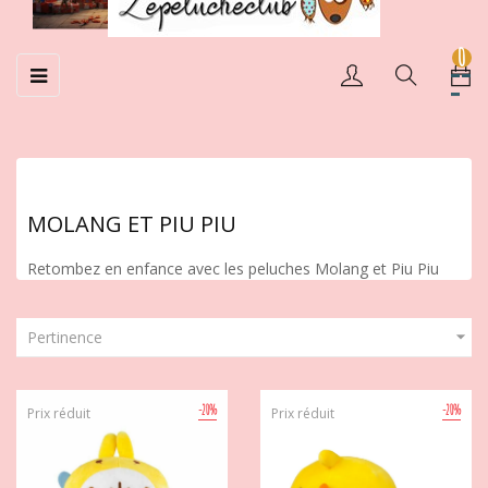
0
Basculer
☰
la
navigation
MOLANG ET PIU PIU
Retombez en enfance avec les peluches Molang et Piu Piu

Pertinence
-20%
-20%
Prix réduit
Prix réduit