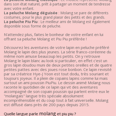
dans son état naturel, prêt à partager un moment de tendresse
avec votre enfant.
La peluche Molang déguisée
: Molang se pare de différents
costumes, pour le plus grand plaisir des petits et des grands.
La peluche Piu Piu
: Le meilleur ami de Molang est également
disponible sous forme de peluche.
N'attendez plus, faites le bonheur de votre enfant en lui
offrant sa peluche Molang et Piu Piu préférée !
Découvrez les aventures de votre lapin en peluche préféré
Molang le lapin des plus jeunes. La série franco-coréenne du
même nom amuse beaucoup les petits. On y retrouve
Molang le lapin blanc au look si particulier, en effet c'est un
gros lapin doudou muni de deux petites oreilles et de quatre
petites pattes avec des joues rose bonbon. Ce lapin revisité
par sa créatrice Hye-J Yoon est tout dodu, très souriant et
toujours joyeux. Il a plein de copains lapins comme lui mais
surtout un ami poussin PiuPiu. Le dessin animé Molang nous
raconte le quotidien de ce lapin qui vit des aventures
accompagné de son copain poussin qui parlent entre eux le
"molangais" langue très spéciale absolument
incompréhensible et du coup tout à fait universelle. Molang
est diffusé dans près de 200 pays depuis 2015.
molang
Quelle langue parle
et piu piu ?