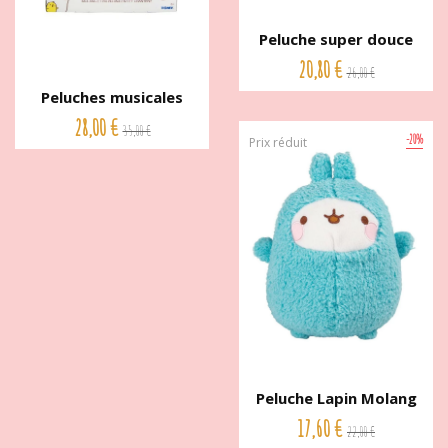
Peluche super douce
Molang...
20,80 €
26,00 €
Peluches musicales
Molang...
28,00 €
35,00 €
-20%
Prix réduit
Peluche Lapin Molang
Fluffy...
17,60 €
22,00 €