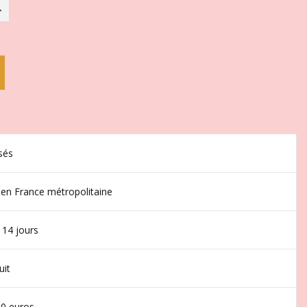
sés
 en France métropolitaine
 14 jours
uit
50 euros