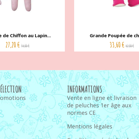
 de Chiffon au Lapin...
Grande Poupée de chi
27,20 €
33,60 €
34,00 €
42,00 €
SÉLECTION
INFORMATIONS
romotions
Vente en ligne et livraison
de peluches 1er âge aux
normes CE
Mentions légales