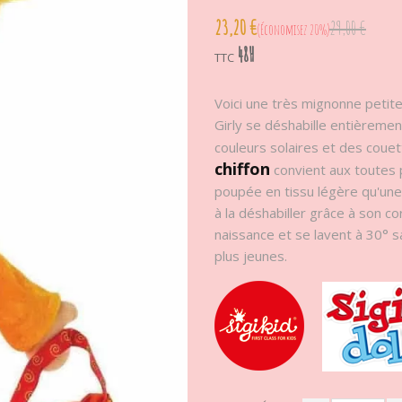
23,20 €
29,00 €
Économisez 20%
48H
TTC
Voici une très mignonne petit
Girly se déshabille entièreme
couleurs solaires et des couet
chiffon
convient aux toutes p
poupée en tissu légère qu'une p
à la déshabiller grâce à son co
naissance et se lavent à 30° 
plus jeunes.