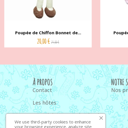
Poupée de Chiffon Bonnet de...
Poupée
20,00 €
25,00 €
À PROPOS
NOTRE 
Contact
Nos p
Les hôtes
Quand donner un doudou à
bébé
We use third-party cookies to enhance
your browsing experience, analyze site