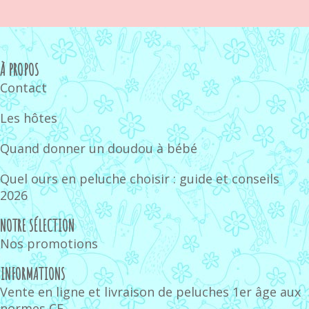
À PROPOS
Contact
Les hôtes
Quand donner un doudou à bébé
Quel ours en peluche choisir : guide et conseils
2026
NOTRE SÉLECTION
Nos promotions
INFORMATIONS
Vente en ligne et livraison de peluches 1er âge aux
normes CE