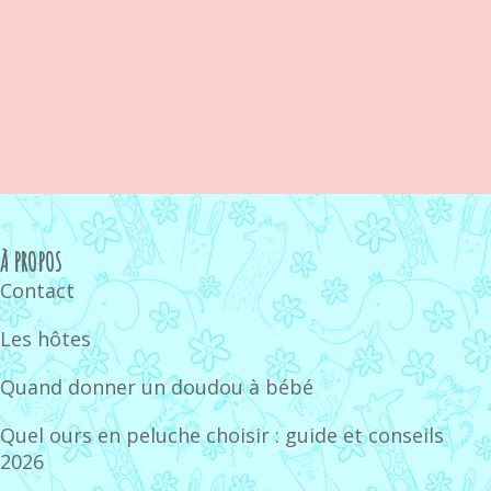
À PROPOS
Contact
Les hôtes
Quand donner un doudou à bébé
Quel ours en peluche choisir : guide et conseils
2026