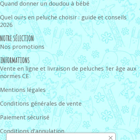
Quand donner un doudou à bébé
Quel ours en peluche choisir : guide et conseils
2026
NOTRE SÉLECTION
Nos promotions
INFORMATIONS
Vente en ligne et livraison de peluches 1er âge aux
normes CE
Mentions légales
Conditions générales de vente
Paiement sécurisé
Conditions d'annulation