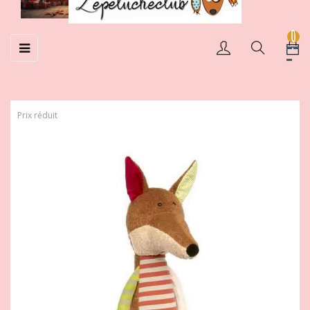
0
Basculer
☰
la
navigation
Prix réduit