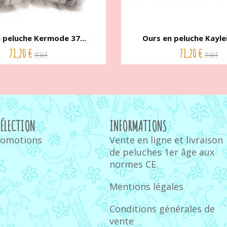
 peluche Kermode 37...
Ours en peluche Kaylei
71,20 €
71,20 €
89,00 €
89,00 €
SÉLECTION
INFORMATIONS
romotions
Vente en ligne et livraison
de peluches 1er âge aux
normes CE
Mentions légales
Conditions générales de
vente