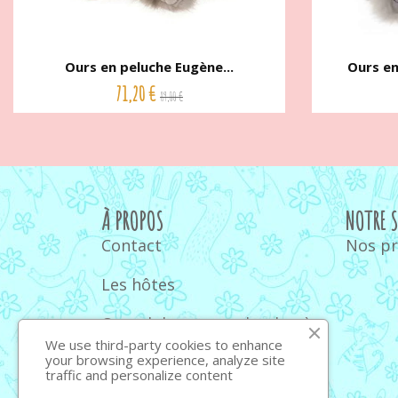
Ours en peluche Eugène...
Ours en
71,20 €
89,00 €
À PROPOS
NOTRE 
Contact
Nos p
Les hôtes
Quand donner un doudou à
bébé
We use third-party cookies to enhance
your browsing experience, analyze site
traffic and personalize content
Quel ours en peluche