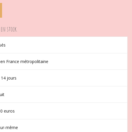
 en stock.
sés
 en France métropolitaine
 14 jours
uit
50 euros
jour-même