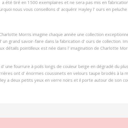
 a été tiré en 1500 exemplaires et ne sera pas mis en fabrication
quoi nous vous conseillons d' acquérir Hayley l' ours en peluche 
 Charlotte Morris imagine chaque année une collection exception
d' un grand savoir-faire dans la fabrication d' ours de collection. I
x détails pointilleux est née dans l' imagination de Charlotte Morr
d' une fourrure à poils longs de couleur beige en dégradé du plus cl
rrières ont d' énormes coussinets en velours taupe brodés à la ma
yley a deux petits yeux en verre noirs et il porte autour de son 