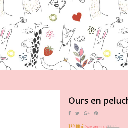
Ours en peluc
Partager
Tweet
Google+
Pinterest
132,00 €
165,00 €
Économisez 20%