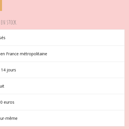
 en stock.
sés
 en France métropolitaine
 14 jours
uit
50 euros
jour-même