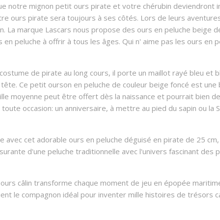
ue notre mignon petit ours pirate et votre chérubin deviendront
e ours pirate sera toujours à ses côtés. Lors de leurs aventures
ion. La marque Lascars nous propose des ours en peluche beige d
en peluche à offrir à tous les âges. Qui n' aime pas les ours en 
tume de pirate au long cours, il porte un maillot rayé bleu et bla
tête. Ce petit ourson en peluche de couleur beige foncé est une
 taille moyenne peut être offert dès la naissance et pourrait bien
n toute occasion: un anniversaire, à mettre au pied du sapin ou la 
 avec cet adorable ours en peluche déguisé en pirate de 25 cm, 
rante d'une peluche traditionnelle avec l'univers fascinant des pi
et ours câlin transforme chaque moment de jeu en épopée maritim
ient le compagnon idéal pour inventer mille histoires de trésors