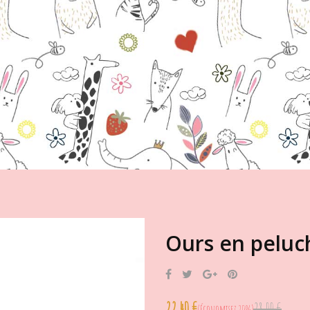
Ours en peluc
Partager
Tweet
Google+
Pinterest
22,40 €
28,00 €
Économisez 20%