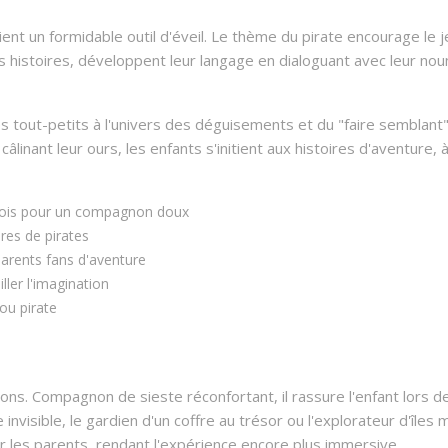
ient un formidable outil d'éveil. Le thème du pirate encourage le
es histoires, développent leur langage en dialoguant avec leur n
s tout-petits à l'univers des déguisements et du "faire semblant
âlinant leur ours, les enfants s'initient aux histoires d'aventure,
mois pour un compagnon doux
ires de pirates
arents fans d'aventure
ller l'imagination
ou pirate
ations. Compagnon de sieste réconfortant, il rassure l'enfant lors
e invisible, le gardien d'un coffre au trésor ou l'explorateur d'îles
r les parents, rendant l'expérience encore plus immersive.