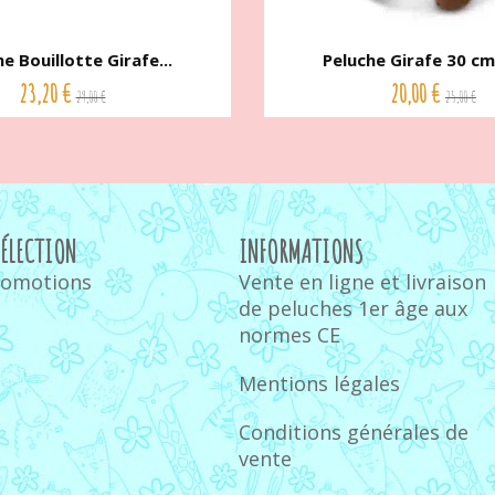
e Bouillotte Girafe...
Peluche Girafe 30 cm 
23,20 €
20,00 €
29,00 €
25,00 €
SÉLECTION
INFORMATIONS
romotions
Vente en ligne et livraison
de peluches 1er âge aux
normes CE
Mentions légales
Conditions générales de
vente