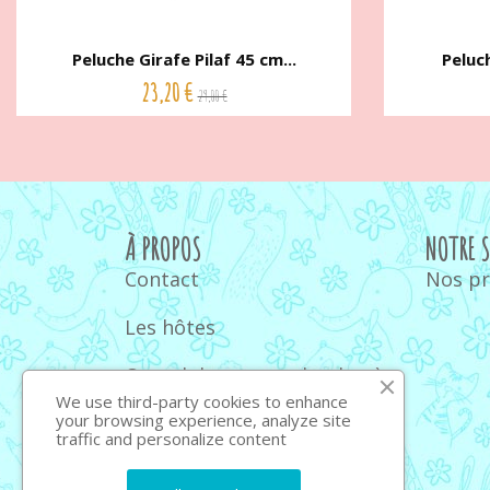
Peluche Girafe Pilaf 45 cm...
Peluch
23,20 €
29,00 €
À PROPOS
NOTRE 
Contact
Nos p
Les hôtes
Quand donner un doudou à
bébé
We use third-party cookies to enhance
your browsing experience, analyze site
traffic and personalize content
Quel ours en peluche
choisir : guide et conseils