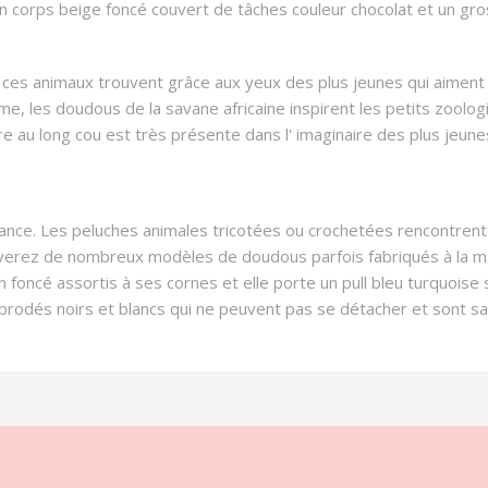
un corps beige foncé couvert de tâches couleur chocolat et un g
 ces animaux trouvent grâce aux yeux des plus jeunes qui aiment 
e, les doudous de la savane africaine inspirent les petits zoologis
e au long cou est très présente dans l' imaginaire des plus jeune
ance. Les peluches animales tricotées ou crochetées rencontrent
erez de nombreux modèles de doudous parfois fabriqués à la main
oncé assortis à ses cornes et elle porte un pull bleu turquoise s
rodés noirs et blancs qui ne peuvent pas se détacher et sont san