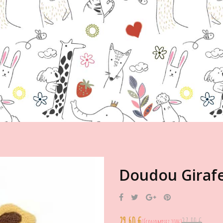
Doudou Girafe
Partager
Tweet
Google+
Pinterest
29,60 €
37,00 €
Économisez 20%