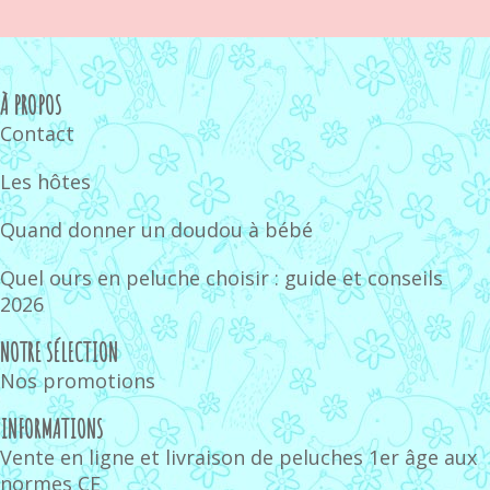
À PROPOS
Contact
Les hôtes
Quand donner un doudou à bébé
Quel ours en peluche choisir : guide et conseils
2026
NOTRE SÉLECTION
Nos promotions
INFORMATIONS
Vente en ligne et livraison de peluches 1er âge aux
normes CE