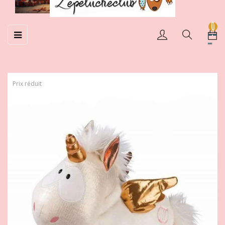
0
Basculer
☰
la
navigation
Prix réduit