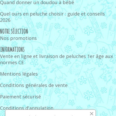
Quand donner un doudou à bébé
Quel ours en peluche choisir : guide et conseils
2026
NOTRE SÉLECTION
Nos promotions
INFORMATIONS
Vente en ligne et livraison de peluches 1er âge aux
normes CE
Mentions légales
Conditions générales de vente
Paiement sécurisé
Conditions d'annulation