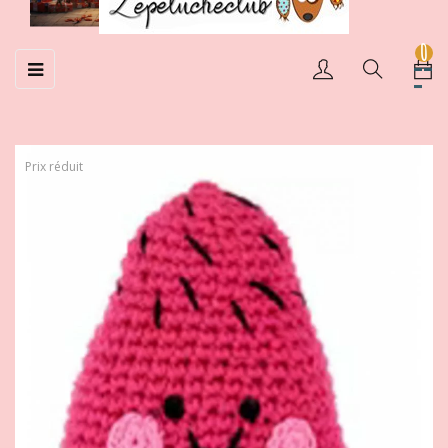
0
Basculer
☰
la
navigation
Prix réduit