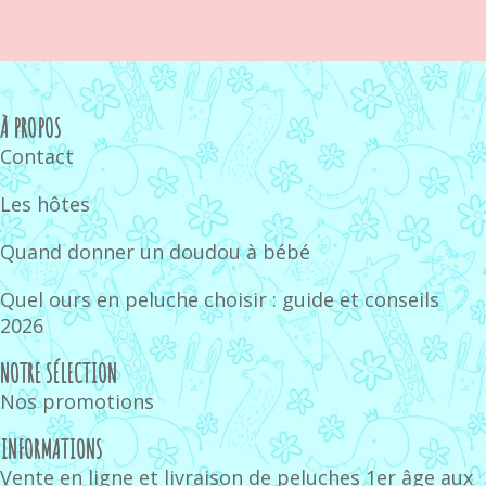
À PROPOS
Contact
Les hôtes
Quand donner un doudou à bébé
Quel ours en peluche choisir : guide et conseils
2026
NOTRE SÉLECTION
Nos promotions
INFORMATIONS
Vente en ligne et livraison de peluches 1er âge aux