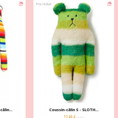
-20%
-20%
Prix réduit
âlin...
Coussin-câlin S - SLOTH...
22,40 €