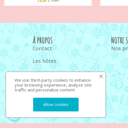
35,00 €
À PROPOS
NOTRE 
Contact
Nos p
Les hôtes
Quand donner un doudou à
bébé
We use third-party cookies to enhance
your browsing experience, analyze site
traffic and personalize content
Quel ours en peluche
choisir : guide et conseils
Allow cookies
2026