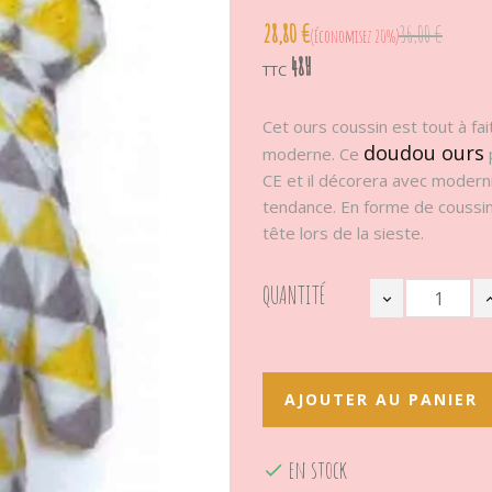
28,80 €
36,00 €
Économisez 20%
48H
TTC
Cet ours coussin est tout à fa
doudou ours
moderne. Ce
CE et il décorera avec moderni
tendance. En forme de coussin
tête lors de la sieste.
QUANTITÉ
AJOUTER AU PANIER
en stock
