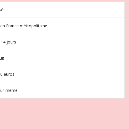
sés
 en France métropolitaine
 14 jours
uit
50 euros
jour-même