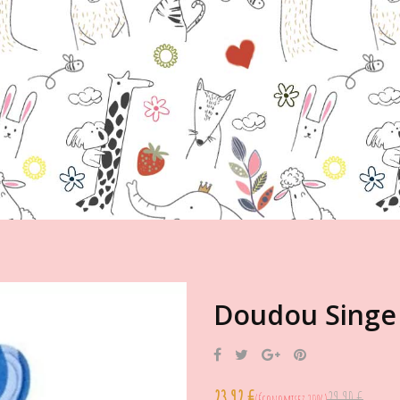
Doudou Singe 
Partager
Tweet
Google+
Pinterest
23,92 €
29,90 €