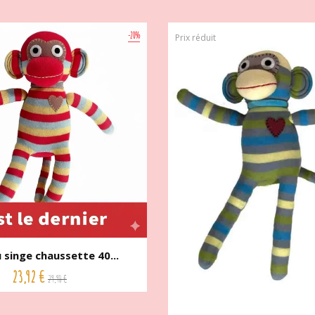
-20%
Prix réduit
singe chaussette 40...
23,92 €
29,90 €