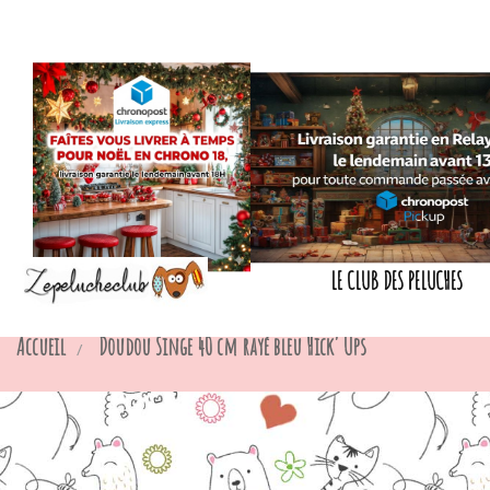
LE CLUB DES PELUCHES
Accueil
Doudou Singe 40 cm rayé bleu Hick' Ups