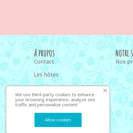
À PROPOS
NOTRE 
Contact
Nos p
Les hôtes
Quand donner un doudou à
bébé
We use third-party cookies to enhance
your browsing experience, analyze site
traffic and personalize content
Quel ours en peluche
choisir : guide et conseils
Allow cookies
2026