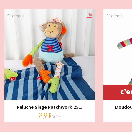
-20%
Prix réduit
Prix réduit
Peluche Singe Patchwork 25...
Doudou 
29,59 €
36,99 €