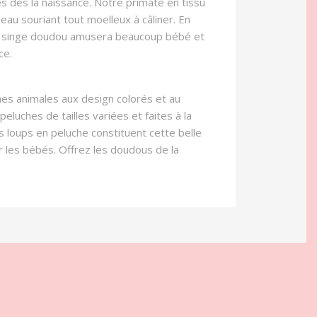
s dès la naissance. Notre primate en tissu
au souriant tout moelleux à câliner. En
 Ce singe doudou amusera beaucoup bébé et
ce.
es animales aux design colorés et au
luches de tailles variées et faites à la
s loups en peluche constituent cette belle
r les bébés. Offrez les doudous de la