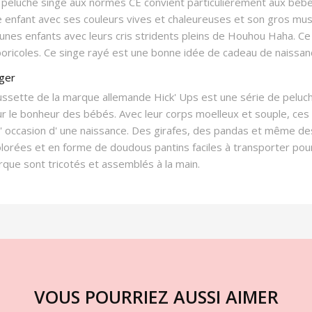
 peluche singe aux normes CE convient particulièrement aux bébé
e enfant avec ses couleurs vives et chaleureuses et son gros muse
eunes enfants avec leurs cris stridents pleins de Houhou Haha.
rboricoles. Ce singe rayé est une bonne idée de cadeau de naissan
éger
ussette de la marque allemande Hick' Ups est une série de peluch
r le bonheur des bébés. Avec leur corps moelleux et souple, ces pe
 l' occasion d' une naissance. Des girafes, des pandas et même de
colorées et en forme de doudous pantins faciles à transporter pou
que sont tricotés et assemblés à la main.
VOUS POURRIEZ AUSSI AIMER