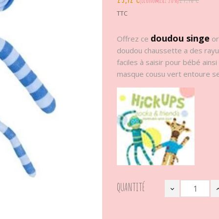
Économisez 20%
TTC
doudou singe
Offrez ce
or
doudou chaussette a des rayures
faciles à saisir pour bébé ain
masque cousu vert entoure ses 
QUANTITÉ