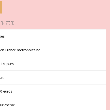
 en stock.
sés
 en France métropolitaine
 14 jours
uit
50 euros
jour-même