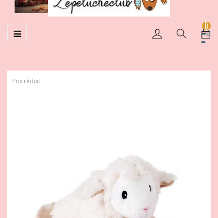
0
Basculer
☰
la
navigation
Prix réduit