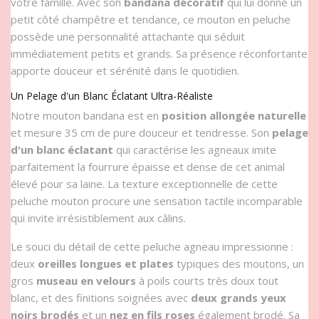
votre famille. Avec son
bandana décoratif
qui lui donne un
petit côté champêtre et tendance, ce mouton en peluche
possède une personnalité attachante qui séduit
immédiatement petits et grands. Sa présence réconfortante
apporte douceur et sérénité dans le quotidien.
Un Pelage d'un Blanc Éclatant Ultra-Réaliste
Notre mouton bandana est en
position allongée naturelle
et mesure 35 cm de pure douceur et tendresse. Son
pelage
d'un blanc éclatant
qui caractérise les agneaux imite
parfaitement la fourrure épaisse et dense de cet animal
élevé pour sa laine. La texture exceptionnelle de cette
peluche mouton procure une sensation tactile incomparable
qui invite irrésistiblement aux câlins.
Le souci du détail de cette peluche agneau impressionne :
deux
oreilles longues et plates
typiques des moutons, un
gros
museau en velours
à poils courts très doux tout
blanc, et des finitions soignées avec
deux grands yeux
noirs brodés
et un
nez en fils roses
également brodé. Sa