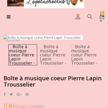
0
Basculer
☰
la
navigation
Prix réduit
Boîte à musique coeur Pierre Lapin
Trousselier
Partager
Tweet
Google+
Pinterest
22,40 €
28,00 €
Économisez 20%