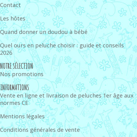
Contact
Les hôtes
Quand donner un doudou à bébé
Quel ours en peluche choisir : guide et conseils
2026
NOTRE SÉLECTION
Nos promotions
INFORMATIONS
Vente en ligne et livraison de peluches 1er âge aux
normes CE
Mentions légales
Conditions générales de vente