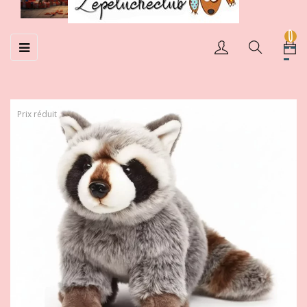
0
Basculer
☰
la
navigation
Prix réduit