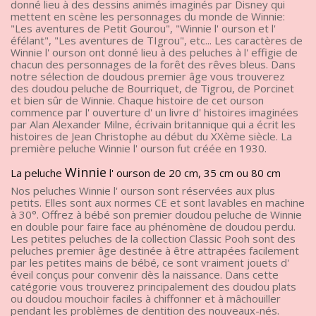
donné lieu à des dessins animés imaginés par Disney qui
mettent en scène les personnages du monde de Winnie:
"Les aventures de Petit Gourou", "Winnie l' ourson et l'
éfélant", "Les aventures de TIgrou", etc... Les caractères de
Winnie l' ourson ont donné lieu à des peluches à l' effigie de
chacun des personnages de la forêt des rêves bleus. Dans
notre sélection de doudous premier âge vous trouverez
des doudou peluche de Bourriquet, de Tigrou, de Porcinet
et bien sûr de Winnie. Chaque histoire de cet ourson
commence par l' ouverture d' un livre d' histoires imaginées
par Alan Alexander Milne, écrivain britannique qui a écrit les
histoires de Jean Christophe au début du XXème siècle. La
première peluche Winnie l' ourson fut créée en 1930.
Winnie
La peluche
l' ourson de 20 cm, 35 cm ou 80 cm
Nos peluches Winnie l' ourson sont réservées aux plus
petits. Elles sont aux normes CE et sont lavables en machine
à 30°. Offrez à bébé son premier doudou peluche de Winnie
en double pour faire face au phénomène de doudou perdu.
Les petites peluches de la collection Classic Pooh sont des
peluches premier âge destinée à être attrapées facilement
par les petites mains de bébé, ce sont vraiment jouets d'
éveil conçus pour convenir dès la naissance. Dans cette
catégorie vous trouverez principalement des doudou plats
ou doudou mouchoir faciles à chiffonner et à mâchouiller
pendant les problèmes de dentition des nouveaux-nés.