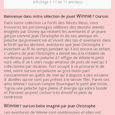
Affichage 1-11 de 11 article(s)
Winnie
Bienvenue dans notre sélection de jouet
l' Ourson
Dans notre collection La Forêt des Rêves Bleus, vous
trouverez les personnages célèbres des dessins animés
imaginés par Disney qui relatent les aventures d' un jeune
garçon nommé Jean Christophe et de ses animaux en
peluche qui prennent vie et vivent des tas d' aventures dans
la forêt qui les abritent, aventures que Jean Christophe s'
inventent au fil du temps pendant qu' il est encore un enfant.
L' univers de Jean Christophe a donné lieu à la création de
nombreux jouets en peluche à l' effigie de Winnie le petit
ours vêtu d' un t-shirt rouge amateur de pots de miel qu' il
collectionne par dizaines. Fort occupé à se procurer le dit
miel, notre ourson en peluche au gros bidon part
constamment en quête de miel qu' il dispute à des essaims
d' abeilles qui ne sont pas prêtes à le laisser filer. Parmi ses
amis Winnie l' ourson compte Bourriquet le petit âne triste,
Tigrou une peluche tigre pleine d' énergie qui adore bondir
et Porcinet un petit cochon très émotif et plein de
tendresse.
Winnie
l' ourson bebe imaginé par Jean Christophe
Les aventures de Winnie sont nombreuses et elles ont