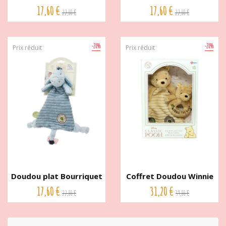
Ourson...
La...
17,60 €
17,60 €
22,00 €
22,00 €
-20%
-20%
Prix réduit
Prix réduit
Doudou plat Bourriquet
Coffret Doudou Winnie
La...
l'...
17,60 €
31,20 €
22,00 €
39,00 €