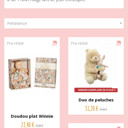

Pertinence
-20%
-20%
Prix réduit
Prix réduit
Duo de peluches
musicales...
31,20 €
39,00 €
Doudou plat Winnie
Pour...
22,40 €
28,00 €