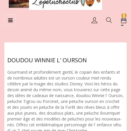
0
Basculer
☰
la
navigation
DOUDOU WINNIE L' OURSON
Gourmand et profondément gentil, le copain des enfants et
de nombreux adultes est un ourson couleur miel rendu
célèbre par la magie des studios Disney. Voici les héros du
dessin animé du même nom, vous trouverez sur cette page
des idées de cadeaux de naissance, doudou Winnie l' Ourson,
peluche Tigrou ou Porcinet, une peluche ourson en crochet
et des jouets en peluche de la Forêt des rêves bleus à offrir
aux plus jeunes, des doudous plats, une peluche Bourriquet
premier âge et des modèles de peluches pour les nouveaux-
nés. Offrez cet emblématique personnage de l' enfance vêtu
d' un T-shirt rouge ami de Jean Christophe.