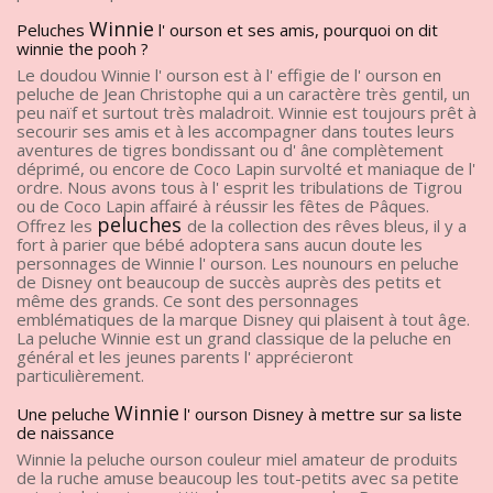
Winnie
Peluches
l' ourson et ses amis, pourquoi on dit
winnie the pooh ?
Le doudou Winnie l' ourson est à l' effigie de l' ourson en
peluche de Jean Christophe qui a un caractère très gentil, un
peu naïf et surtout très maladroit. Winnie est toujours prêt à
secourir ses amis et à les accompagner dans toutes leurs
aventures de tigres bondissant ou d' âne complètement
déprimé, ou encore de Coco Lapin survolté et maniaque de l'
ordre. Nous avons tous à l' esprit les tribulations de Tigrou
ou de Coco Lapin affairé à réussir les fêtes de Pâques.
peluches
Offrez les
de la collection des rêves bleus, il y a
fort à parier que bébé adoptera sans aucun doute les
personnages de Winnie l' ourson. Les nounours en peluche
de Disney ont beaucoup de succès auprès des petits et
même des grands. Ce sont des personnages
emblématiques de la marque Disney qui plaisent à tout âge.
La peluche Winnie est un grand classique de la peluche en
général et les jeunes parents l' apprécieront
particulièrement.
Winnie
Une peluche
l' ourson Disney à mettre sur sa liste
de naissance
Winnie la peluche ourson couleur miel amateur de produits
de la ruche amuse beaucoup les tout-petits avec sa petite