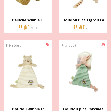
Peluche Winnie L'
Doudou Plat Tigrou La
Ourson...
Forêt...
22,40 €
17,60 €
28,00 €
22,00 €
-20%
-20%
Prix réduit
Prix réduit
Doudou Winnie L'
Doudou plat Porcinet