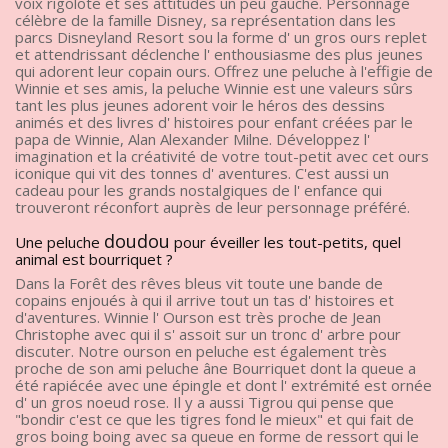
voix rigolote et ses attitudes un peu gauche. Personnage
célèbre de la famille Disney, sa représentation dans les
parcs Disneyland Resort sou la forme d' un gros ours replet
et attendrissant déclenche l' enthousiasme des plus jeunes
qui adorent leur copain ours. Offrez une peluche à l'effigie de
Winnie et ses amis, la peluche Winnie est une valeurs sûrs
tant les plus jeunes adorent voir le héros des dessins
animés et des livres d' histoires pour enfant créées par le
papa de Winnie, Alan Alexander Milne. Développez l'
imagination et la créativité de votre tout-petit avec cet ours
iconique qui vit des tonnes d' aventures. C'est aussi un
cadeau pour les grands nostalgiques de l' enfance qui
trouveront réconfort auprès de leur personnage préféré.
doudou
Une peluche
pour éveiller les tout-petits, quel
animal est bourriquet ?
Dans la Forêt des rêves bleus vit toute une bande de
copains enjoués à qui il arrive tout un tas d' histoires et
d'aventures. Winnie l' Ourson est très proche de Jean
Christophe avec qui il s' assoit sur un tronc d' arbre pour
discuter. Notre ourson en peluche est également très
proche de son ami peluche âne Bourriquet dont la queue a
été rapiécée avec une épingle et dont l' extrémité est ornée
d' un gros noeud rose. Il y a aussi Tigrou qui pense que
"bondir c'est ce que les tigres fond le mieux" et qui fait de
gros boing boing avec sa queue en forme de ressort qui le