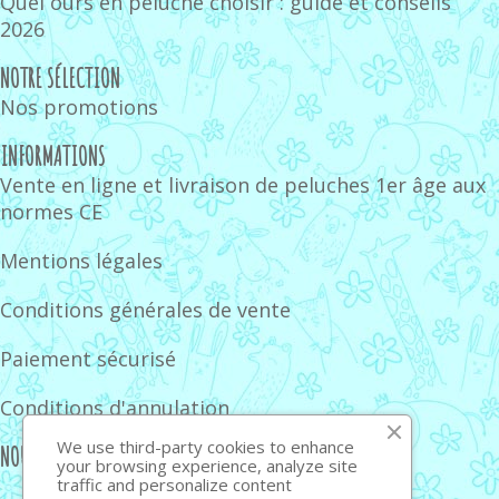
Quel ours en peluche choisir : guide et conseils
2026
NOTRE SÉLECTION
Nos promotions
INFORMATIONS
Vente en ligne et livraison de peluches 1er âge aux
normes CE
Mentions légales
Conditions générales de vente
Paiement sécurisé
Conditions d'annulation
We use third-party cookies to enhance
NOUS SUIVRE
your browsing experience, analyze site
traffic and personalize content