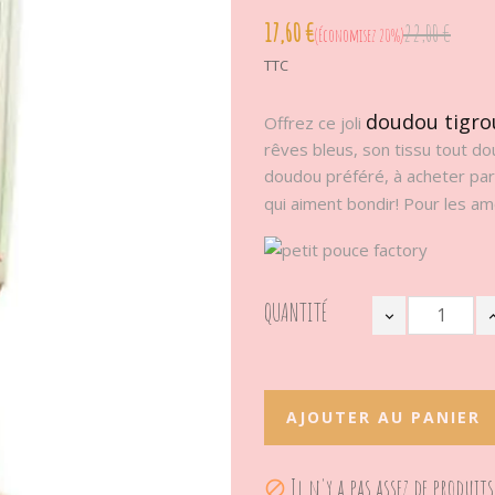
17,60 €
22,00 €
Économisez 20%
TTC
doudou tigro
Offrez ce joli
rêves bleus, son tissu tout do
doudou préféré, à acheter par
qui aiment bondir! Pour les a
QUANTITÉ
AJOUTER AU PANIER
Il n'y a pas assez de produits
