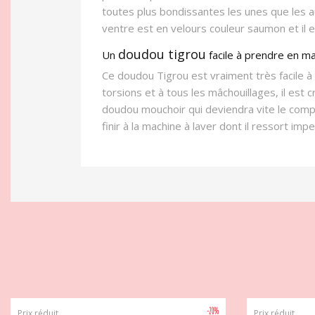
toutes plus bondissantes les unes que les 
ventre est en velours couleur saumon et il
doudou tigrou
Un
facile à prendre en ma
Ce doudou Tigrou est vraiment très facile à a
torsions et à tous les mâchouillages, il est
doudou mouchoir qui deviendra vite le compa
finir à la machine à laver dont il ressort im
-20%
Prix réduit
Prix réduit