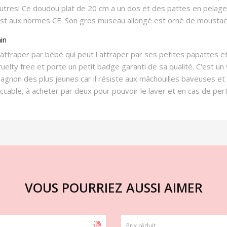
autres! Ce doudou plat de 20 cm a un dos et des pattes en pelage
 est aux normes CE. Son gros museau allongé est orné de moustac
in
ttraper par bébé qui peut l attraper par ses petites papattes et le
 cruelty free et porte un petit badge garanti de sa qualité. C'est 
gnon des plus jeunes car il résiste aux mâchouilles baveuses et
peccable, à acheter par deux pour pouvoir le laver et en cas de per
VOUS POURRIEZ AUSSI AIMER
-20%
Prix réduit