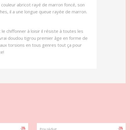
 couleur abricot rayé de marron foncé, son
hes, il a une longue queue rayée de marron.
 chiffonner à loisir il résiste à toutes les
un vrai doudou tigrou premier âge en forme de
 aux torsions en tous genres tout ça pour
te!
-20%
-20%
Prix réduit