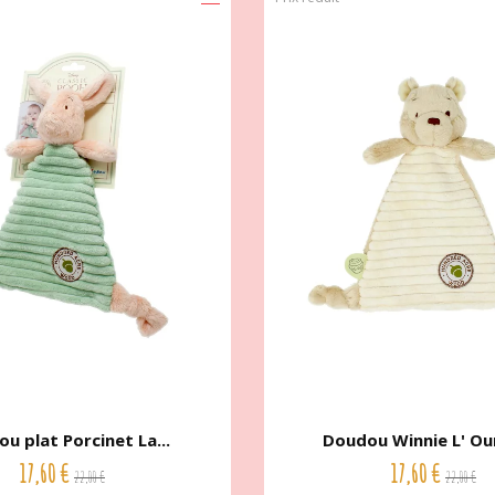
u plat Porcinet La...
Doudou Winnie L' Our
17,60 €
17,60 €
22,00 €
22,00 €