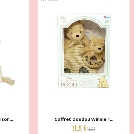
son...
Coffret Doudou Winnie l'...
31,20 €
39,00 €