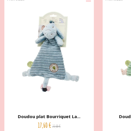
Doudou plat Bourriquet La...
Doudo
17,60 €
22,00 €