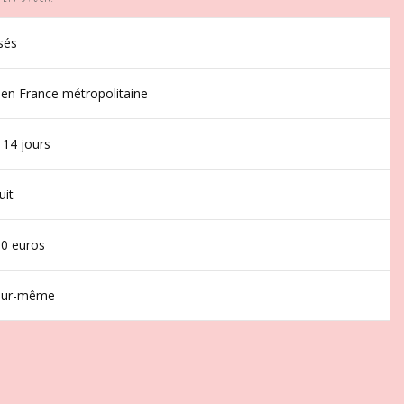
sés
 en France métropolitaine
 14 jours
uit
50 euros
jour-même