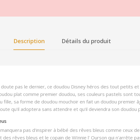
Description
Détails du produit
doute pas le dernier, ce doudou Disney héros des tout petits et c
oudou plat comme premier doudou, ses couleurs pastels sont tout
ille, sa forme de doudou mouchoir en fait un doudou premier â
doute qu'il adoptera sans attendre et qu'il deviendra son doudou 
leus
e manquera pas d'inspirer à bébé des rêves bleus comme ceux de
êt des rêves bleus et le copain de WInnie l' Ourson qui n'arrête 