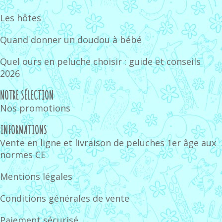
Les hôtes
Quand donner un doudou à bébé
Quel ours en peluche choisir : guide et conseils
2026
NOTRE SÉLECTION
Nos promotions
INFORMATIONS
Vente en ligne et livraison de peluches 1er âge aux
normes CE
Mentions légales
Conditions générales de vente
Paiement sécurisé