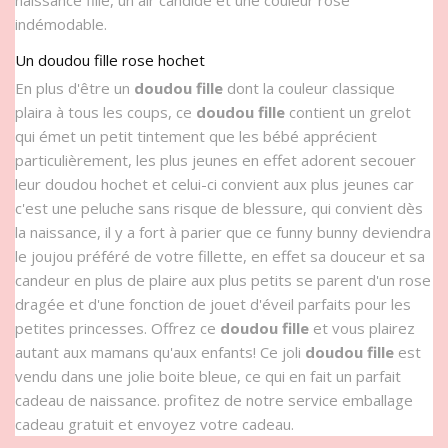
naissance fille, un air candide et une couleur rose
indémodable.
Un doudou fille rose hochet
En plus d'être un
doudou fille
dont la couleur classique
plaira à tous les coups, ce
doudou fille
contient un grelot
qui émet un petit tintement que les bébé apprécient
particulièrement, les plus jeunes en effet adorent secouer
leur doudou hochet et celui-ci convient aux plus jeunes car
c'est une peluche sans risque de blessure, qui convient dès
la naissance, il y a fort à parier que ce funny bunny deviendra
le joujou préféré de votre fillette, en effet sa douceur et sa
candeur en plus de plaire aux plus petits se parent d'un rose
dragée et d'une fonction de jouet d'éveil parfaits pour les
petites princesses. Offrez ce
doudou fille
et vous plairez
autant aux mamans qu'aux enfants! Ce joli
doudou fille
est
vendu dans une jolie boite bleue, ce qui en fait un parfait
cadeau de naissance. profitez de notre service emballage
cadeau gratuit et envoyez votre cadeau.