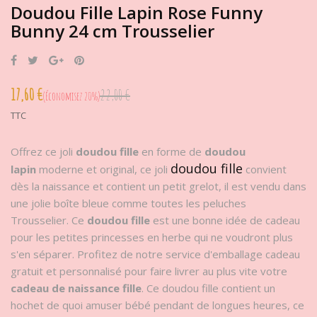
Doudou Fille Lapin Rose Funny
Bunny 24 cm Trousselier
Partager
Tweet
Google+
Pinterest
17,60 €
22,00 €
Économisez 20%
TTC
Offrez ce joli
doudou fille
en forme de
doudou
doudou fille
lapin
moderne et original, ce joli
convient
dès la naissance et contient un petit grelot, il est vendu dans
une jolie boîte bleue comme toutes les peluches
Trousselier. Ce
doudou fille
est une bonne idée de cadeau
pour les petites princesses en herbe qui ne voudront plus
s'en séparer. Profitez de notre service d'emballage cadeau
gratuit et personnalisé pour faire livrer au plus vite votre
cadeau de naissance fille
. Ce doudou fille contient un
hochet de quoi amuser bébé pendant de longues heures, ce