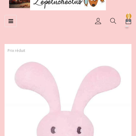
0
Basculer
☰
la
navigation
Prix réduit