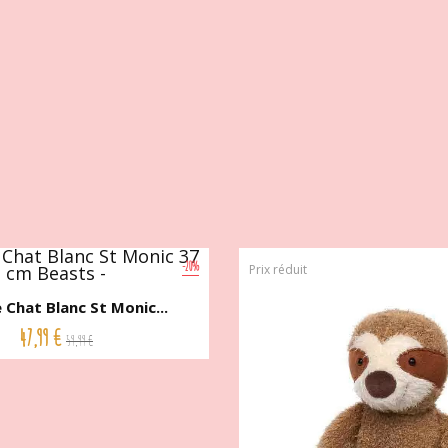
-20%
Prix réduit
 Chat Blanc St Monic...
47,99 €
59,99 €