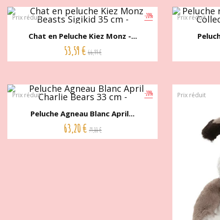
-20%
Prix réduit
Prix réduit
Chat en Peluche Kiez Monz -...
Peluch
53,59 €
66,99 €
-20%
Prix réduit
Prix réduit
Peluche Agneau Blanc April...
63,20 €
79,00 €