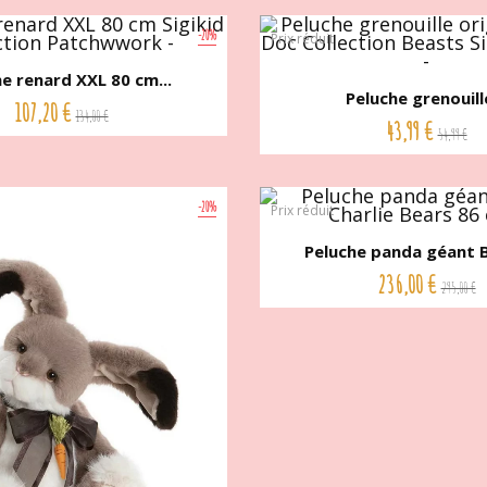
-20%
Prix réduit
e renard XXL 80 cm...
Peluche grenouille
107,20 €
134,00 €
43,99 €
54,99 €
-20%
Prix réduit
Peluche panda géant B
236,00 €
295,00 €