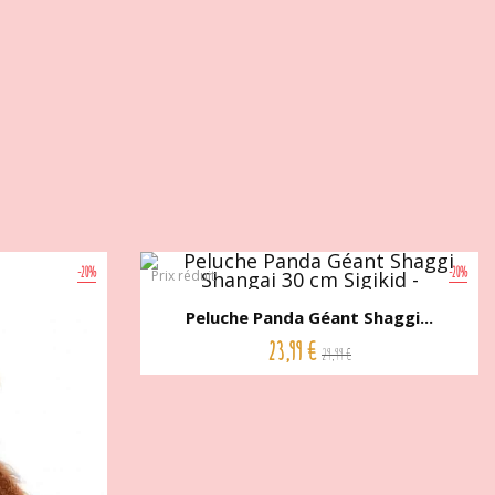
-20%
-20%
Prix réduit
Peluche Panda Géant Shaggi...
23,99 €
29,99 €