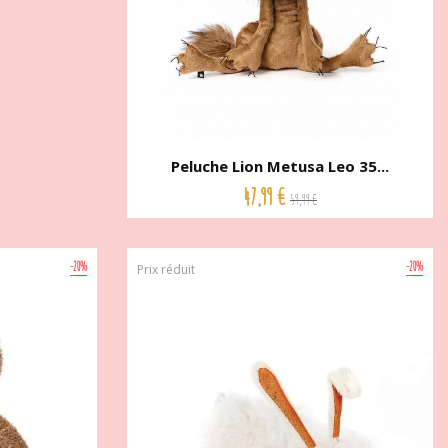
Peluche Lion Metusa Leo 35...
47,99 €
59,99 €
-20%
-20%
Prix réduit