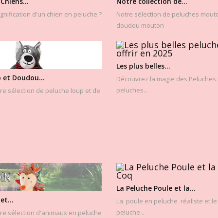
Chiens...
Notre collection de...
ignification d'un chien en peluche ?
Notre sélection de peluches mout
doudou mouton
Les plus belles...
 et Doudou...
Découvrez la magie des Peluches L
peluches...
e sélection de peluche loup et de
La Peluche Poule et la...
et...
La poule en peluche réaliste et le
peluche...
re sélection d'animaux en peluche