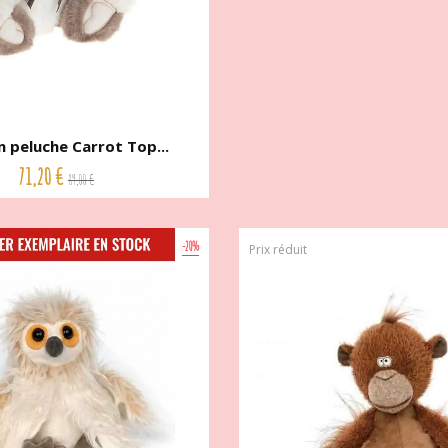
n peluche Carrot Top...
71,20 €
89,00 €
-20%
Prix réduit