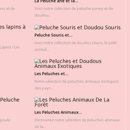
La Peluche ane et la...
ons et de
Voici notre collection de peluche poney et de
doudou...
Peluche Souris et...
Voici notre collection de doudou souris, le petit
apins ! Les
animal...
Les Peluches et...
Notre sélection de peluches animaux exotiques
des pays...
Les Peluches Animaux...
 poule
Découvrez notre sélection de peluches animaux
de la...