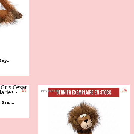
ey...
-20%
-20%
Prix réduit
Gris...