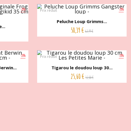
-20%
-20%
Prix réduit
Peluche Loup Grimms...
...
50,39 €
62,99 €
-20%
-20%
Prix réduit
erwin...
Tigarou le doudou loup 30...
25,60 €
32,00 €