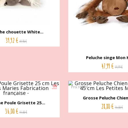
he chouette White...
39,92 €
49,90 €
Peluche singe Mon K
47,99 €
59,99 €
-20%
Prix réduit
Grosse Peluche Chien 
e Poule Grisette 25...
28,80 €
36,00 €
36,00 €
45,00 €