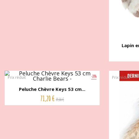
Lapin e
-20%
Prix réduit
Prix réduit
Peluche Chèvre Keys 53 cm...
71,20 €
89,00 €