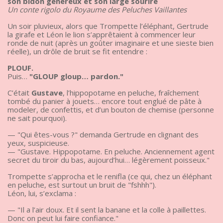
son bidon généreux et son large sourire
Un conte rigolo du Royaume des Peluches Vaillantes
Un soir pluvieux, alors que Trompette l’éléphant, Gertrude
la girafe et Léon le lion s’apprêtaient à commencer leur
ronde de nuit (après un goûter imaginaire et une sieste bien
réelle), un drôle de bruit se fit entendre :
PLOUF.
Puis…
"GLOUP gloup… pardon."
C’était
Gustave
, l’hippopotame en peluche, fraîchement
tombé du panier à jouets… encore tout englué de pâte à
modeler, de confettis, et d’un bouton de chemise (personne
ne sait pourquoi).
— "Qui êtes-vous ?" demanda Gertrude en clignant des
yeux, suspicieuse.
— "Gustave. Hippopotame. En peluche. Anciennement agent
secret du tiroir du bas, aujourd’hui… légèrement poisseux."
Trompette s’approcha et le renifla (ce qui, chez un éléphant
en peluche, est surtout un bruit de "fshhh").
Léon, lui, s’exclama :
— "Il a l’air doux. Et il sent la banane et la colle à paillettes.
Donc on peut lui faire confiance."