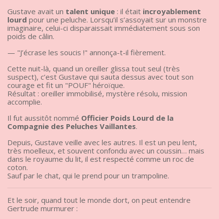
Gustave avait un
talent unique
: il était
incroyablement
lourd
pour une peluche. Lorsqu’il s’assoyait sur un monstre
imaginaire, celui-ci disparaissait immédiatement sous son
poids de câlin.
— "J’écrase les soucis !" annonça-t-il fièrement.
Cette nuit-là, quand un oreiller glissa tout seul (très
suspect), c’est Gustave qui sauta dessus avec tout son
courage et fit un "POUF" héroïque.
Résultat : oreiller immobilisé, mystère résolu, mission
accomplie.
Il fut aussitôt nommé
Officier Poids Lourd de la
Compagnie des Peluches Vaillantes
.
Depuis, Gustave veille avec les autres. Il est un peu lent,
très moelleux, et souvent confondu avec un coussin… mais
dans le royaume du lit, il est respecté comme un roc de
coton.
Sauf par le chat, qui le prend pour un trampoline.
Et le soir, quand tout le monde dort, on peut entendre
Gertrude murmurer :