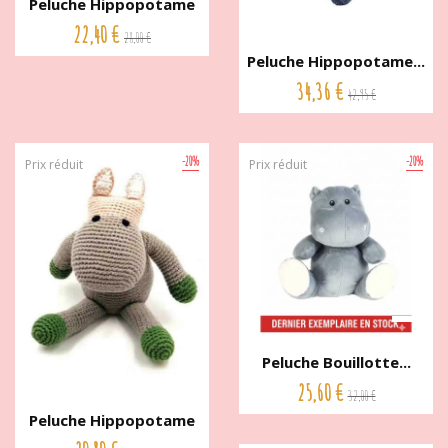
Peluche Hippopotame
crochet...
22,40 €
28,00 €
Peluche Hippopotame...
34,36 €
42,95 €
-20%
-20%
Prix réduit
Prix réduit
Peluche Bouillotte...
25,60 €
32,00 €
Peluche Hippopotame
hochet...