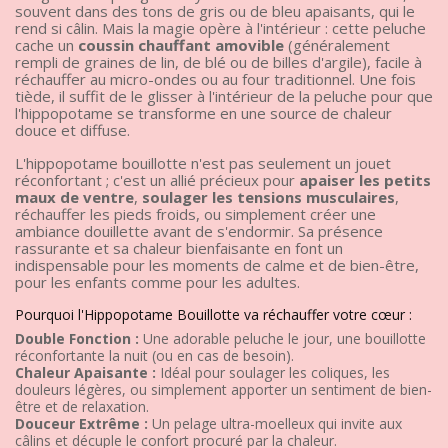
souvent dans des tons de gris ou de bleu apaisants, qui le
rend si câlin. Mais la magie opère à l'intérieur : cette peluche
cache un
coussin chauffant amovible
(généralement
rempli de graines de lin, de blé ou de billes d'argile), facile à
réchauffer au micro-ondes ou au four traditionnel. Une fois
tiède, il suffit de le glisser à l'intérieur de la peluche pour que
l'hippopotame se transforme en une source de chaleur
douce et diffuse.
L'hippopotame bouillotte n'est pas seulement un jouet
réconfortant ; c'est un allié précieux pour
apaiser les petits
maux de ventre
,
soulager les tensions musculaires
,
réchauffer les pieds froids, ou simplement créer une
ambiance douillette avant de s'endormir. Sa présence
rassurante et sa chaleur bienfaisante en font un
indispensable pour les moments de calme et de bien-être,
pour les enfants comme pour les adultes.
Pourquoi l'Hippopotame Bouillotte va réchauffer votre cœur :
Double Fonction :
Une adorable peluche le jour, une bouillotte
réconfortante la nuit (ou en cas de besoin).
Chaleur Apaisante :
Idéal pour soulager les coliques, les
douleurs légères, ou simplement apporter un sentiment de bien-
être et de relaxation.
Douceur Extrême :
Un pelage ultra-moelleux qui invite aux
câlins et décuple le confort procuré par la chaleur.