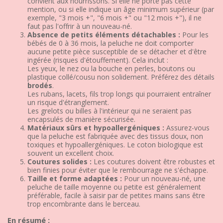
convient aux nourrissons. Si elle ne porte pas cette
mention, ou si elle indique un âge minimum supérieur (par
exemple, "3 mois +", "6 mois +" ou "12 mois +"), il ne
faut pas l'offrir à un nouveau-né.
Absence de petits éléments détachables :
Pour les
bébés de 0 à 36 mois, la peluche ne doit comporter
aucune petite pièce susceptible de se détacher et d'être
ingérée (risques d'étouffement). Cela inclut :
Les yeux, le nez ou la bouche en perles, boutons ou
plastique collé/cousu non solidement. Préférez des détails
brodés
.
Les rubans, lacets, fils trop longs qui pourraient entraîner
un risque d'étranglement.
Les grelots ou billes à l'intérieur qui ne seraient pas
encapsulés de manière sécurisée.
Matériaux sûrs et hypoallergéniques :
Assurez-vous
que la peluche est fabriquée avec des tissus doux, non
toxiques et hypoallergéniques. Le coton biologique est
souvent un excellent choix.
Coutures solides :
Les coutures doivent être robustes et
bien finies pour éviter que le rembourrage ne s'échappe.
Taille et forme adaptées :
Pour un nouveau-né, une
peluche de taille moyenne ou petite est généralement
préférable, facile à saisir par de petites mains sans être
trop encombrante dans le berceau.
En résumé :