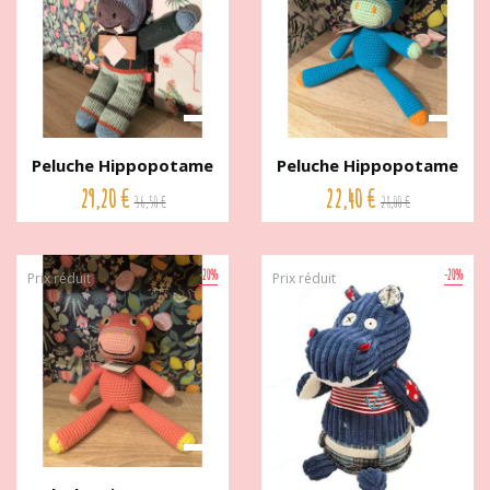
Peluche Hippopotame
Peluche Hippopotame
crochet...
Bleu...
29,20 €
22,40 €
36,50 €
28,00 €
-20%
-20%
Prix réduit
Prix réduit