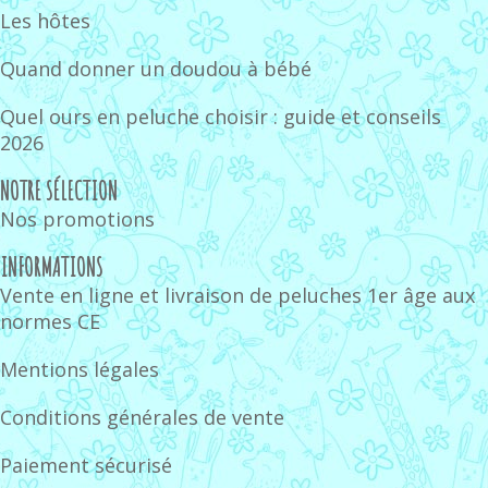
Les hôtes
Quand donner un doudou à bébé
Quel ours en peluche choisir : guide et conseils
2026
NOTRE SÉLECTION
Nos promotions
INFORMATIONS
Vente en ligne et livraison de peluches 1er âge aux
normes CE
Mentions légales
Conditions générales de vente
Paiement sécurisé