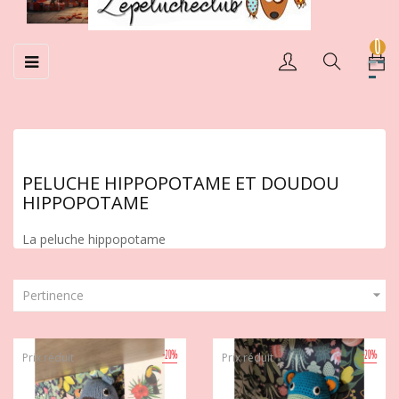
0
Basculer
☰
la
navigation
PELUCHE HIPPOPOTAME ET DOUDOU
HIPPOPOTAME
La peluche hippopotame

Pertinence
-20%
-20%
Prix réduit
Prix réduit