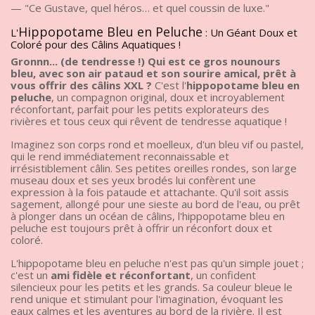
— "Ce Gustave, quel héros… et quel coussin de luxe."
Hippopotame Bleu en Peluche
L'
: Un Géant Doux et
Coloré pour des Câlins Aquatiques !
Gronnn... (de tendresse !) Qui est ce gros nounours
bleu, avec son air pataud et son sourire amical, prêt à
vous offrir des câlins XXL ?
C'est l'
hippopotame bleu en
peluche
, un compagnon original, doux et incroyablement
réconfortant, parfait pour les petits explorateurs des
rivières et tous ceux qui rêvent de tendresse aquatique !
Imaginez son corps rond et moelleux, d'un bleu vif ou pastel,
qui le rend immédiatement reconnaissable et
irrésistiblement câlin. Ses petites oreilles rondes, son large
museau doux et ses yeux brodés lui confèrent une
expression à la fois pataude et attachante. Qu'il soit assis
sagement, allongé pour une sieste au bord de l'eau, ou prêt
à plonger dans un océan de câlins, l'hippopotame bleu en
peluche est toujours prêt à offrir un réconfort doux et
coloré.
L'hippopotame bleu en peluche n'est pas qu'un simple jouet ;
c'est un
ami fidèle et réconfortant
, un confident
silencieux pour les petits et les grands. Sa couleur bleue le
rend unique et stimulant pour l'imagination, évoquant les
eaux calmes et les aventures au bord de la rivière. Il est