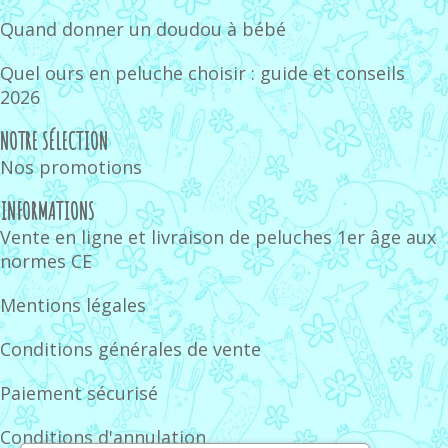
Quand donner un doudou à bébé
Quel ours en peluche choisir : guide et conseils
2026
NOTRE SÉLECTION
Nos promotions
INFORMATIONS
Vente en ligne et livraison de peluches 1er âge aux
normes CE
Mentions légales
Conditions générales de vente
Paiement sécurisé
Conditions d'annulation