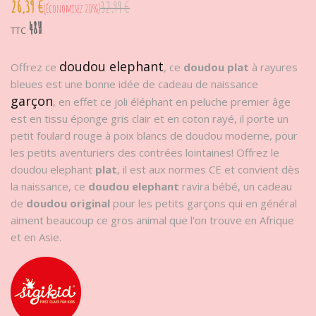
26,39 €
32,99 €
Économisez 20%
48H
TTC
doudou elephant
Offrez ce
, ce
doudou plat
à rayures
bleues est une bonne idée de cadeau de naissance
garçon
, en effet ce joli éléphant en peluche premier âge
est en tissu éponge gris clair et en coton rayé, il porte un
petit foulard rouge à poix blancs de doudou moderne, pour
les petits aventuriers des contrées lointaines! Offrez le
doudou elephant
plat
, il est aux normes CE et convient dès
la naissance, ce
doudou
elephant
ravira bébé, un cadeau
de
doudou original
pour les petits garçons qui en général
aiment beaucoup ce gros animal que l'on trouve en Afrique
et en Asie.