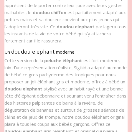
apprécient de le porter contre leur joue avec leurs gestes
malhabiles, le
doudou chiffon
est parfaitement adapté aux
petites mains et sa douceur convient aux plus jeunes qui
l'adopteront très vite. Ce
doudou elephant
partagera tous
les instants de la vie de votre bébé qui s'y attachera
fortement car il le rassurera.
doudou elephant
Un
moderne
Cette version de la
peluche éléphant
est fort moderne,
loin d'une représentation réaliste, Sigikid a adapté au monde
de bébé ce gros pachyderme des tropiques pour nous
proposer un joli éléphant gris et moderne, offrez à bébé un
doudou elephant
stylisé avec un habit rayé et une bonne
tête d'éléphant débonnaire et souriant venu l'entraîner dans
des histoires palpitantes de bains à la rivière, de
dégustation de bananes et surtout de grosses séances de
câlins et de jeux de trompe, notre doudou éléphant original
plaira à tous les coups aux bébés garçons. Offrez ce
doudou elephant
gris "elephant" et original qui plaira à