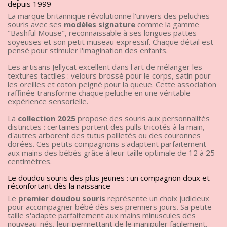
depuis 1999
La marque britannique révolutionne l'univers des peluches
souris avec ses
modèles signature
comme la gamme
"Bashful Mouse", reconnaissable à ses longues pattes
soyeuses et son petit museau expressif. Chaque détail est
pensé pour stimuler l'imagination des enfants.
Les artisans Jellycat excellent dans l'art de mélanger les
textures tactiles : velours brossé pour le corps, satin pour
les oreilles et coton peigné pour la queue. Cette association
raffinée transforme chaque peluche en une véritable
expérience sensorielle.
La
collection 2025
propose des souris aux personnalités
distinctes : certaines portent des pulls tricotés à la main,
d'autres arborent des tutus pailletés ou des couronnes
dorées. Ces petits compagnons s'adaptent parfaitement
aux mains des bébés grâce à leur taille optimale de 12 à 25
centimètres.
Le doudou souris des plus jeunes : un compagnon doux et
réconfortant dès la naissance
Le
premier doudou souris
représente un choix judicieux
pour accompagner bébé dès ses premiers jours. Sa petite
taille s'adapte parfaitement aux mains minuscules des
nouveau-nés, leur permettant de le manipuler facilement.