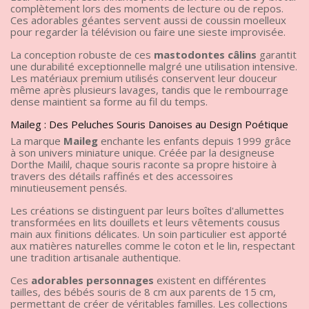
complètement lors des moments de lecture ou de repos.
Ces adorables géantes servent aussi de coussin moelleux
pour regarder la télévision ou faire une sieste improvisée.
La conception robuste de ces
mastodontes câlins
garantit
une durabilité exceptionnelle malgré une utilisation intensive.
Les matériaux premium utilisés conservent leur douceur
même après plusieurs lavages, tandis que le rembourrage
dense maintient sa forme au fil du temps.
Maileg : Des Peluches Souris Danoises au Design Poétique
La marque
Maileg
enchante les enfants depuis 1999 grâce
à son univers miniature unique. Créée par la designeuse
Dorthe Mailil, chaque souris raconte sa propre histoire à
travers des détails raffinés et des accessoires
minutieusement pensés.
Les créations se distinguent par leurs boîtes d'allumettes
transformées en lits douillets et leurs vêtements cousus
main aux finitions délicates. Un soin particulier est apporté
aux matières naturelles comme le coton et le lin, respectant
une tradition artisanale authentique.
Ces
adorables personnages
existent en différentes
tailles, des bébés souris de 8 cm aux parents de 15 cm,
permettant de créer de véritables familles. Les collections