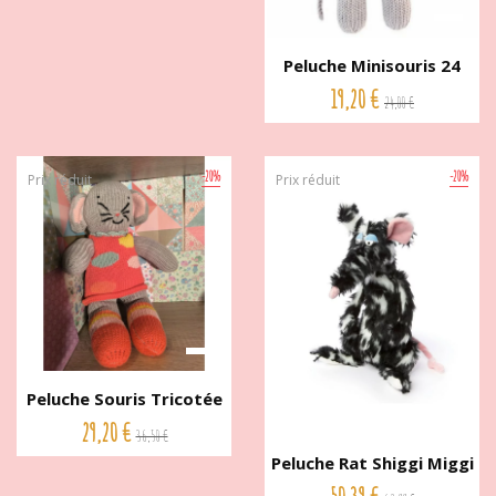
Peluche Minisouris 24
cm...
19,20 €
24,00 €
-20%
-20%
Prix réduit
Prix réduit
Peluche Souris Tricotée
36...
29,20 €
36,50 €
Peluche Rat Shiggi Miggi
30...