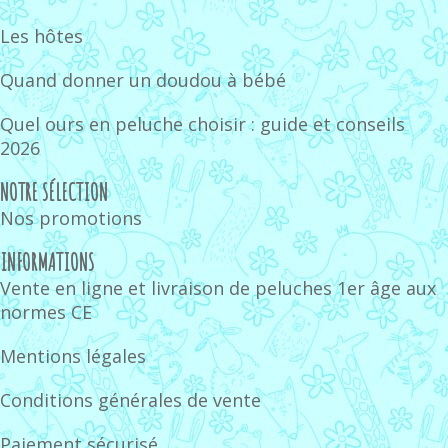
Les hôtes
Quand donner un doudou à bébé
Quel ours en peluche choisir : guide et conseils
2026
NOTRE SÉLECTION
Nos promotions
INFORMATIONS
Vente en ligne et livraison de peluches 1er âge aux
normes CE
Mentions légales
Conditions générales de vente
Paiement sécurisé