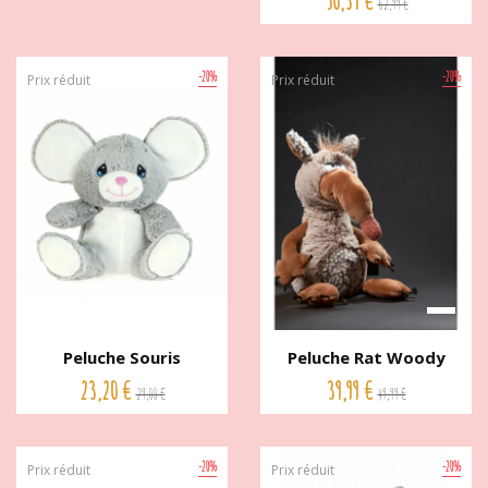
50,39 €
62,99 €
-20%
-20%
Prix réduit
Prix réduit
Peluche Souris
Peluche Rat Woody
Bouillotte...
Moody 28...
23,20 €
39,99 €
29,00 €
49,99 €
-20%
-20%
Prix réduit
Prix réduit