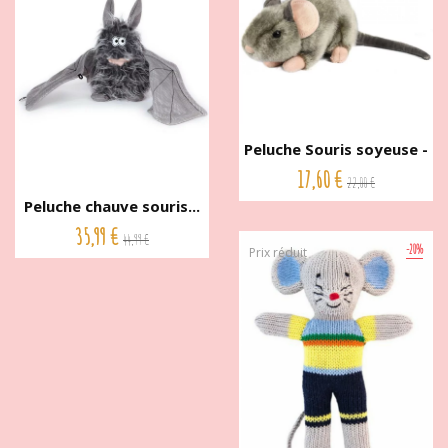
Peluche Souris soyeuse -
17...
17,60 €
22,00 €
Peluche chauve souris...
35,99 €
44,99 €
-20%
Prix réduit