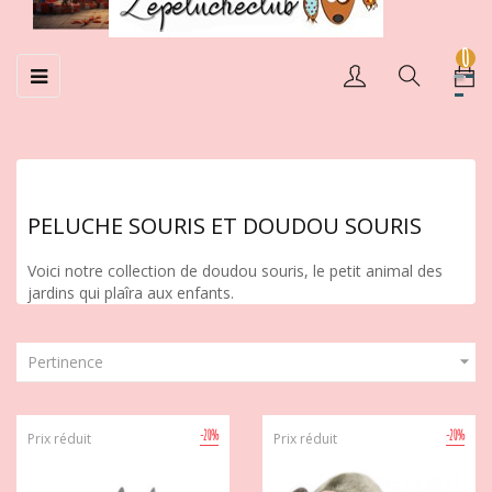
0
Basculer
☰
la
navigation
PELUCHE SOURIS ET DOUDOU SOURIS
Voici notre collection de doudou souris, le petit animal des
jardins qui plaîra aux enfants.

Pertinence
-20%
-20%
Prix réduit
Prix réduit