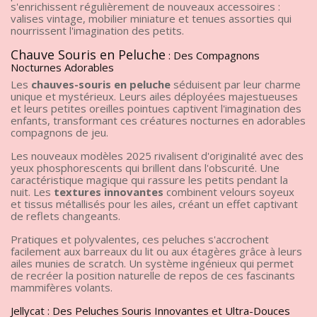
s'enrichissent régulièrement de nouveaux accessoires :
valises vintage, mobilier miniature et tenues assorties qui
nourrissent l'imagination des petits.
Chauve Souris en Peluche
: Des Compagnons
Nocturnes Adorables
Les
chauves-souris en peluche
séduisent par leur charme
unique et mystérieux. Leurs ailes déployées majestueuses
et leurs petites oreilles pointues captivent l'imagination des
enfants, transformant ces créatures nocturnes en adorables
compagnons de jeu.
Les nouveaux modèles 2025 rivalisent d'originalité avec des
yeux phosphorescents qui brillent dans l'obscurité. Une
caractéristique magique qui rassure les petits pendant la
nuit. Les
textures innovantes
combinent velours soyeux
et tissus métallisés pour les ailes, créant un effet captivant
de reflets changeants.
Pratiques et polyvalentes, ces peluches s'accrochent
facilement aux barreaux du lit ou aux étagères grâce à leurs
ailes munies de scratch. Un système ingénieux qui permet
de recréer la position naturelle de repos de ces fascinants
mammifères volants.
Jellycat : Des Peluches Souris Innovantes et Ultra-Douces