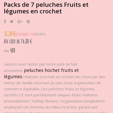
Packs de 7 peluches Fruits et
légumes en crochet
Partager
Tweet
Google+
Pinterest
51,20 €
64,00 €
Économisez 20%
Au lieu de 76,80 €
48H
TTC
Laissez vous tenter par notre pack de huit
peluches hochet fruits et
amusantes
légumes
réalisées à la main en crochet de coton par des
mères de famille oeuvrant au sein d'une organisation de
commerce équitable. Ces peluches fruits et légumes
certifiés CE sont parfaitement uniques étant réalisées
artisanalement. Hathay Bunano, l'organisation bangladeshi
employant ces femmes du milieu rural leur garanti une
rémunération décente tout en leur permettant de travailler