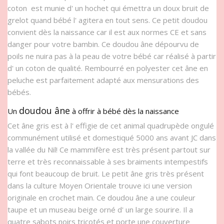
coton est munie d' un hochet qui émettra un doux bruit de
grelot quand bébé l' agitera en tout sens. Ce petit doudou
convient dès la naissance car il est aux normes CE et sans
danger pour votre bambin. Ce doudou âne dépourvu de
poils ne nuira pas à la peau de votre bébé car réalisé à partir
d' un coton de qualité. Rembourré en polyester cet âne en
peluche est parfaitement adapté aux mensurations des
bébés.
doudou âne
Un
à offrir à bébé dès la naissance
Cet âne gris est à l' effigie de cet animal quadrupède ongulé
communément utilisé et domestiqué 5000 ans avant JC dans
la vallée du Nil! Ce mammifère est très présent partout sur
terre et très reconnaissable à ses braiments intempestifs
qui font beaucoup de bruit. Le petit âne gris très présent
dans la culture Moyen Orientale trouve ici une version
originale en crochet main. Ce doudou âne a une couleur
taupe et un museau beige orné d' un large sourire. Il a
quatre sabots noirs tricotés et porte une couverture