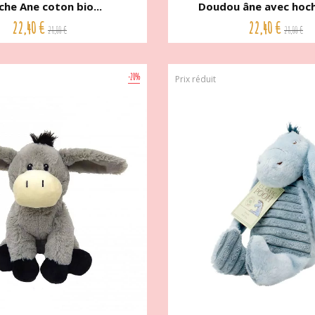
che Ane coton bio...
Doudou âne avec hoche
22,40 €
22,40 €
28,00 €
28,00 €
-20%
Prix réduit