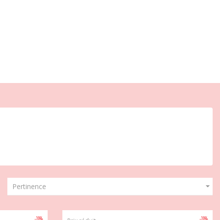

Pertinence
-20%
-20%