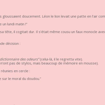
 gloussaient doucement. Léon le lion levait une patte en l’air comme
n lundi matin !”
ans sa tête, il cogitait dur. Il s’était même cousu un faux monocle
de décision :
 dictionnaire des odeurs”
(celui-là, il le regretta vite).
hes n’ont pas de stylos, mais beaucoup de mémoire en mousse).
 réunies en cercle :
e sur le moral du doudou.”