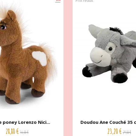
Prix réduit
 poney Lorenzo Nici...
Doudou Ane Couché 35 
28,80 €
23,20 €
36,00 €
29,00 €