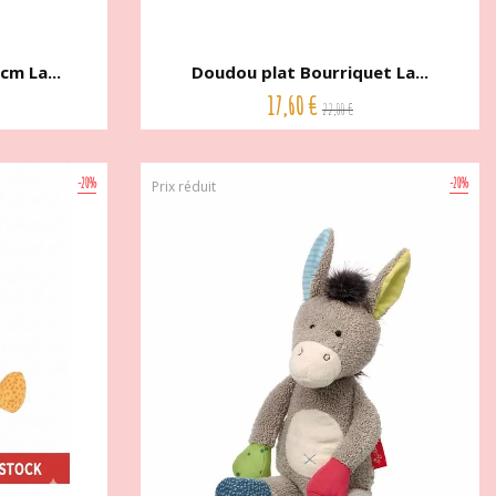
cm La...
Doudou plat Bourriquet La...
17,60 €
22,00 €
-20%
-20%
Prix réduit