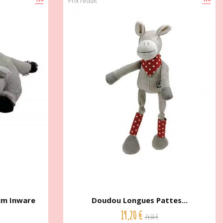
Prix réduit
cm Inware
Doudou Longues Pattes...
19,20 €
24,00 €