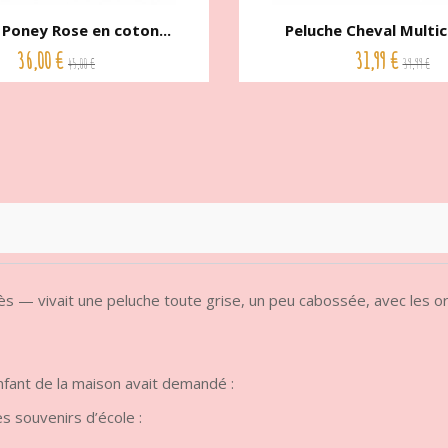
 Poney Rose en coton...
Peluche Cheval Multico
36,00 €
31,99 €
45,00 €
39,99 €
— vivait une peluche toute grise, un peu cabossée, avec les oreil
enfant de la maison avait demandé :
s souvenirs d’école :