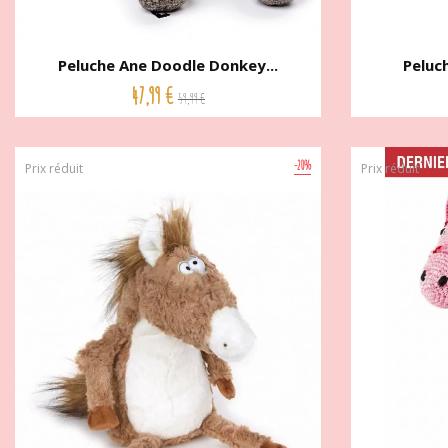
Peluche Ane Doodle Donkey...
Peluch
47,99 €
59,99 €
-20%
Prix réduit
Prix réduit