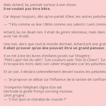
Mais Achard, lui, pensait surtout à une chose :
il ne voulait pas être bête.
Car depuis toujours, dès qu’on parlait d’âne, les autres peluches
— “Têtu comme un âne ! Bête comme ses sabots ! Lent comme u
Achard, lui, ne disait rien. Il était du genre silencieux, mais d
avoir l’air érudit.
Une nuit, alors que tout le monde dormait, Achard prit une gran
il allait prouver qu’un âne pouvait être un grand penseur.
Il se mit à lire les livres d’enfants posés sur l’étagère :
“Petit Lapin fait du vélo”
,
“Les couleurs avec Toto le Clown”
,
“Le
Il recopia les mots dans son cahier imaginaire (car les peluc
Et un soir, il déclara solennellement devant toutes les peluches
— “Je propose un débat sur l’influence de la tartine de confitur
Trompette l’éléphant cligna d’un œil.
Gertrude la girafe fronça son long museau.
Léon grogna :
— “C’est quoi ce charabia de coussin ?”