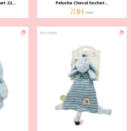
t 22...
Peluche Cheval hochet...
22,40 €
28,00 €
-20%
-20%
Prix réduit