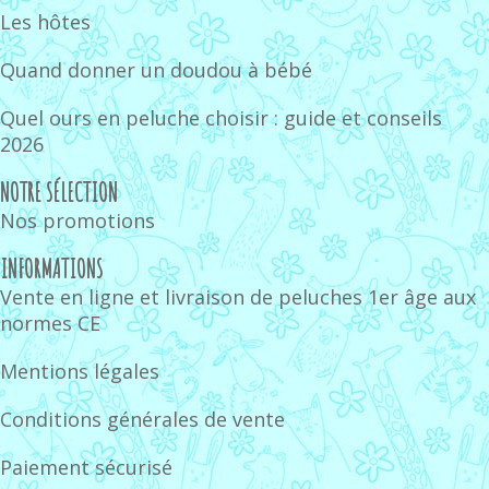
Les hôtes
Quand donner un doudou à bébé
Quel ours en peluche choisir : guide et conseils
2026
NOTRE SÉLECTION
Nos promotions
INFORMATIONS
Vente en ligne et livraison de peluches 1er âge aux
normes CE
Mentions légales
Conditions générales de vente
Paiement sécurisé