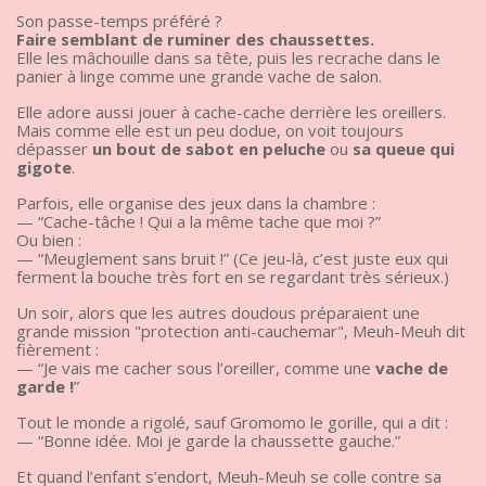
Son passe-temps préféré ?
Faire semblant de ruminer des chaussettes.
Elle les mâchouille dans sa tête, puis les recrache dans le
panier à linge comme une grande vache de salon.
Elle adore aussi jouer à cache-cache derrière les oreillers.
Mais comme elle est un peu dodue, on voit toujours
dépasser
un bout de sabot en peluche
ou
sa queue qui
gigote
.
Parfois, elle organise des jeux dans la chambre :
— “Cache-tâche ! Qui a la même tache que moi ?”
Ou bien :
— “Meuglement sans bruit !” (Ce jeu-là, c’est juste eux qui
ferment la bouche très fort en se regardant très sérieux.)
Un soir, alors que les autres doudous préparaient une
grande mission "protection anti-cauchemar", Meuh-Meuh dit
fièrement :
— “Je vais me cacher sous l’oreiller, comme une
vache de
garde !
”
Tout le monde a rigolé, sauf Gromomo le gorille, qui a dit :
— “Bonne idée. Moi je garde la chaussette gauche.”
Et quand l’enfant s’endort, Meuh-Meuh se colle contre sa