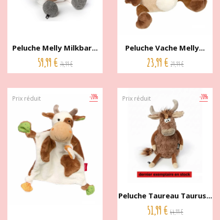
Peluche Melly Milkbar...
Peluche Vache Melly...
59,99 €
23,99 €
74,99 €
29,99 €
-20%
-20%
Prix réduit
Prix réduit
Peluche Taureau Taurus...
51,99 €
64,99 €