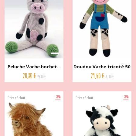
Peluche Vache hochet...
Doudou Vache tricoté 50
cm...
20,80 €
29,60 €
26,00 €
37,00 €
-20%
-20%
Prix réduit
Prix réduit