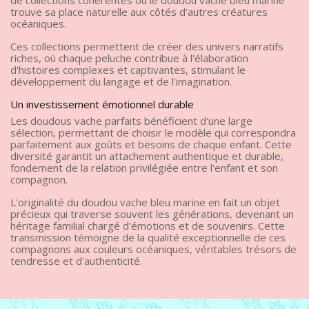
de collections cohérentes où le doudou vache bleu marine
trouve sa place naturelle aux côtés d'autres créatures
océaniques.
Ces collections permettent de créer des univers narratifs
riches, où chaque peluche contribue à l'élaboration
d'histoires complexes et captivantes, stimulant le
développement du langage et de l'imagination.
Un investissement émotionnel durable
Les doudous vache parfaits bénéficient d'une large
sélection, permettant de choisir le modèle qui correspondra
parfaitement aux goûts et besoins de chaque enfant. Cette
diversité garantit un attachement authentique et durable,
fondement de la relation privilégiée entre l'enfant et son
compagnon.
L'originalité du doudou vache bleu marine en fait un objet
précieux qui traverse souvent les générations, devenant un
héritage familial chargé d'émotions et de souvenirs. Cette
transmission témoigne de la qualité exceptionnelle de ces
compagnons aux couleurs océaniques, véritables trésors de
tendresse et d'authenticité.