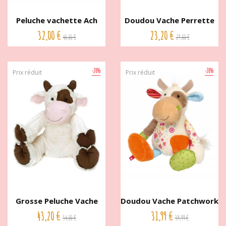
Peluche vachette Ach
Doudou Vache Perrette
Good...
45 cm...
32,00 €
23,20 €
40,00 €
29,00 €
-20%
-20%
Prix réduit
Prix réduit
Grosse Peluche Vache
Doudou Vache Patchwork
Yvette...
28...
43,20 €
31,99 €
54,00 €
39,99 €