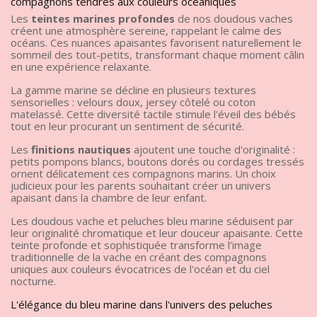
compagnons tendres aux couleurs océaniques
Les
teintes marines profondes
de nos doudous vaches
créent une atmosphère sereine, rappelant le calme des
océans. Ces nuances apaisantes favorisent naturellement le
sommeil des tout-petits, transformant chaque moment câlin
en une expérience relaxante.
La gamme marine se décline en plusieurs textures
sensorielles : velours doux, jersey côtelé ou coton
matelassé. Cette diversité tactile stimule l'éveil des bébés
tout en leur procurant un sentiment de sécurité.
Les
finitions nautiques
ajoutent une touche d'originalité :
petits pompons blancs, boutons dorés ou cordages tressés
ornent délicatement ces compagnons marins. Un choix
judicieux pour les parents souhaitant créer un univers
apaisant dans la chambre de leur enfant.
Les doudous vache et peluches bleu marine séduisent par
leur originalité chromatique et leur douceur apaisante. Cette
teinte profonde et sophistiquée transforme l'image
traditionnelle de la vache en créant des compagnons
uniques aux couleurs évocatrices de l'océan et du ciel
nocturne.
L'élégance du bleu marine dans l'univers des peluches