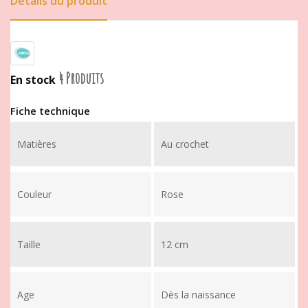
Détails du produit
4 Produits
En stock
Fiche technique
Matières
Au crochet
Couleur
Rose
Taille
12 cm
Age
Dès la naissance