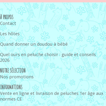
À PROPOS
Contact
Les hôtes
Quand donner un doudou à bébé
Quel ours en peluche choisir : guide et conseils
2026
NOTRE SÉLECTION
Nos promotions
INFORMATIONS
Vente en ligne et livraison de peluches 1er âge aux
normes CE