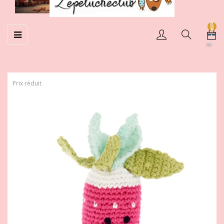
0
Basculer
☰
la
navigation
Prix réduit