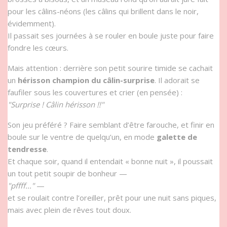
pour les câlins-néons (les câlins qui brillent dans le noir,
évidemment).
Il passait ses journées à se rouler en boule juste pour faire
fondre les cœurs.
Mais attention : derrière son petit sourire timide se cachait
un
hérisson champion du câlin-surprise
. Il adorait se
faufiler sous les couvertures et crier (en pensée) :
"Surprise ! Câlin hérisson !!"
Son jeu préféré ? Faire semblant d’être farouche, et finir en
boule sur le ventre de quelqu’un, en mode
galette de
tendresse
.
Et chaque soir, quand il entendait « bonne nuit », il poussait
un tout petit soupir de bonheur —
"pffff..."
—
et se roulait contre l’oreiller, prêt pour une nuit sans piques,
mais avec plein de rêves tout doux.