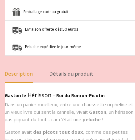
Emballage cadeau gratuit
Livraison offerte dès 50 euros
Peluche expédiée le jour-même
Description
Détails du produit
Hérisson
Gaston le
– Roi du Ronron-Picotin
Dans un panier moelleux, entre une chaussette orpheline et
un vieux livre qui sent la cannelle, vivait
Gaston
, un hérisson
pas piquant du tout… car c’était une
peluche
!
Gaston avait
des picots tout doux
, comme des petites
brosses à bisous, et un museau rond qu’on aurait juré fait