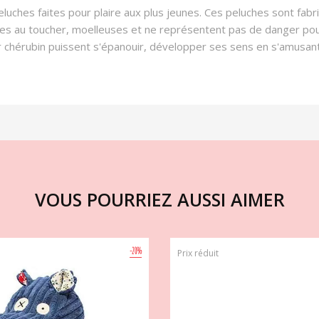
luches faites pour plaire aux plus jeunes. Ces peluches sont fab
les au toucher, moelleuses et ne représentent pas de danger po
oter chérubin puissent s'épanouir, développer ses sens en s'amusa
VOUS POURRIEZ AUSSI AIMER
-20%
Prix réduit