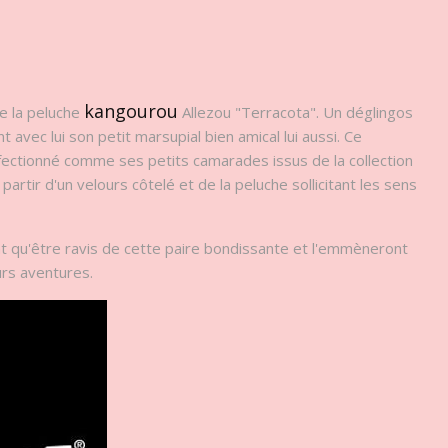
kangourou
de la peluche
Allezou "Terracota". Un déglingos
avec lui son petit marsupial bien amical lui aussi. Ce
ectionné comme ses petits camarades issus de la collection
partir d'un velours côtelé et de la peluche sollicitant les sens
nt qu'être ravis de cette paire bondissante et l'emmèneront
urs aventures.