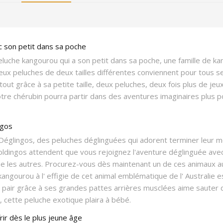
 son petit dans sa poche
uche kangourou qui a son petit dans sa poche, une famille de ka
eux peluches de deux tailles différentes conviennent pour tous 
t grâce à sa petite taille, deux peluches, deux fois plus de jeux
tre chérubin pourra partir dans des aventures imaginaires plus 
ngos
églingos, des peluches déglinguées qui adorent terminer leur mo
 foldingos attendent que vous rejoignez l'aventure déglinguée av
es autres. Procurez-vous dès maintenant un de ces animaux au v
kangourou à l' effigie de cet animal emblématique de l' Australie e
pair grâce à ses grandes pattes arrières musclées aime sauter d
, cette peluche exotique plaira à bébé.
ir dès le plus jeune âge