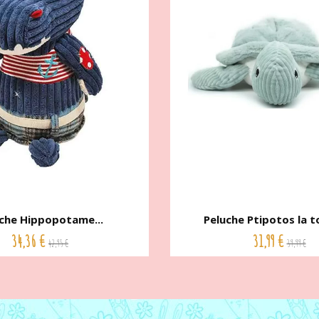
che Hippopotame...
Peluche Ptipotos la to
34,36 €
31,99 €
42,95 €
39,99 €