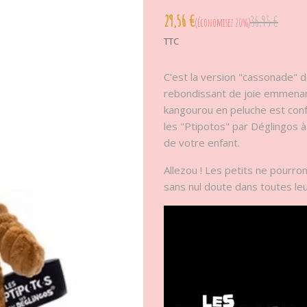
29,56 €
36,95 €
Économisez 20%
TTC
C'est la version "cassonade" 
rebondissant de joie emmenant 
kangourou en peluche est conf
les "Ptipotos" par Déglingos à 
de votre enfant.
Allezou ! Les petits ne pourro
sans nul doute dans toutes le