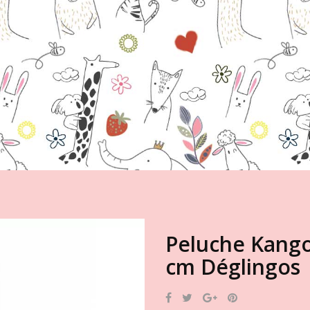
Peluche Kango
cm Déglingos
Partager
Tweet
Google+
Pinterest