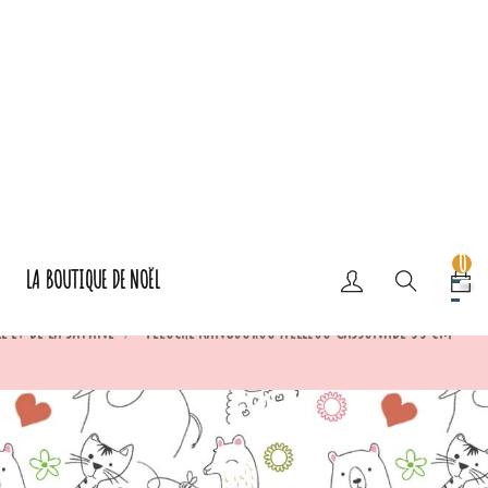
0
LA BOUTIQUE DE NOËL
e et de la Savane
Peluche Kangourou Allezou Cassonade 33 cm