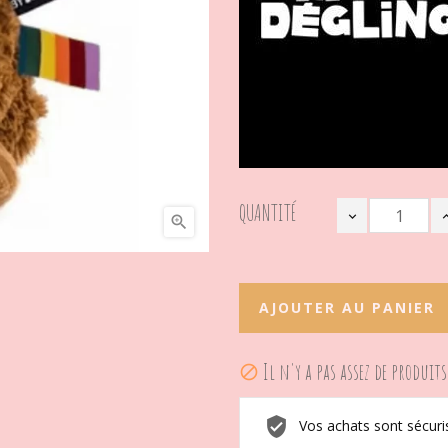
QUANTITÉ

AJOUTER AU PANIER
Il n'y a pas assez de produits

Vos achats sont sécuri