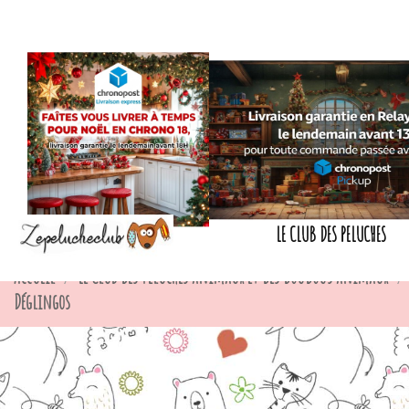
LE CLUB DES PELUCHES
Accueil
Le Club des peluches animaux et des doudous animaux
Déglingos