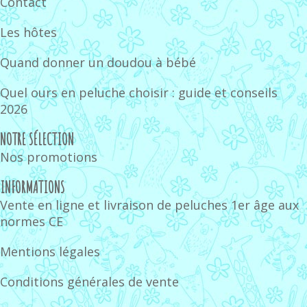
Contact
Les hôtes
Quand donner un doudou à bébé
Quel ours en peluche choisir : guide et conseils
2026
NOTRE SÉLECTION
Nos promotions
INFORMATIONS
Vente en ligne et livraison de peluches 1er âge aux
normes CE
Mentions légales
Conditions générales de vente