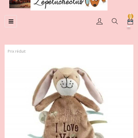
0
Basculer
☰
la
navigation
Prix réduit