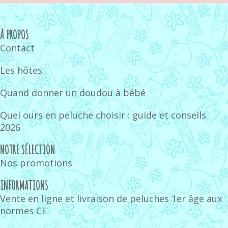
À PROPOS
Contact
Les hôtes
Quand donner un doudou à bébé
Quel ours en peluche choisir : guide et conseils
2026
NOTRE SÉLECTION
Nos promotions
INFORMATIONS
Vente en ligne et livraison de peluches 1er âge aux
normes CE