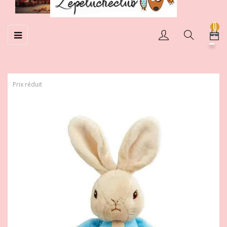
0
Basculer
☰
la
navigation
Prix réduit