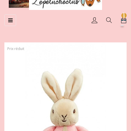
0
Basculer
☰
la
navigation
Prix réduit