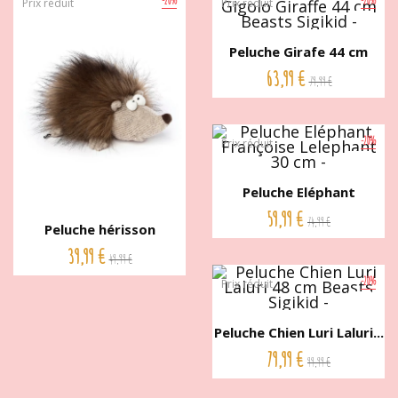
Prix réduit
Prix réduit
Peluche Girafe 44 cm
Beasts...
63,99 €
79,99 €
-20%
Prix réduit
Peluche Eléphant
Françoise...
59,99 €
74,99 €
Peluche hérisson
Harvey...
39,99 €
49,99 €
-20%
Prix réduit
Peluche Chien Luri Laluri...
79,99 €
99,99 €