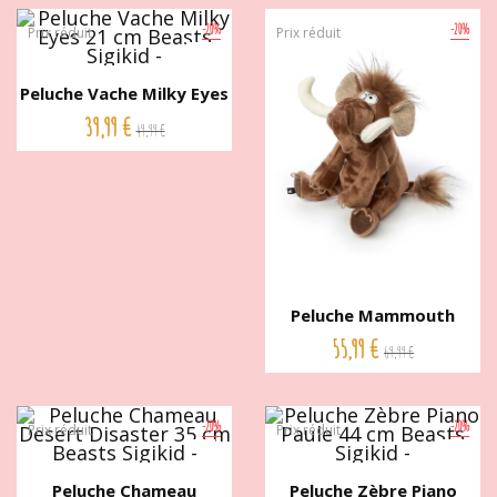
-20%
-20%
Prix réduit
Prix réduit
Peluche Vache Milky Eyes
21...
39,99 €
49,99 €
Peluche Mammouth
Moneten...
55,99 €
69,99 €
-20%
-20%
Prix réduit
Prix réduit
Peluche Chameau
Peluche Zèbre Piano