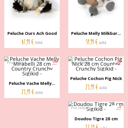
Peluche Ours Ach Good
Peluche Melly Milkbar...
36 cm...
47,99 €
59,99 €
59,99 €
74,99 €
-20%
-20%
Prix réduit
Prix réduit
Peluche Cochon Pig Nick
Peluche Vache Melly...
28...
23,99 €
29,99 €
23,99 €
29,99 €
-20%
Prix réduit
Doudou Tigre 28 cm
Sigikid
22,39 €