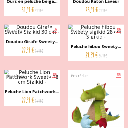
Ours en peluche beige...
Doudou Raton Laveur
Sigikid...
31,99 €
23,99 €
39,99 €
29,99 €
-20%
-20%
Prix réduit
Prix réduit
Doudou Girafe Sweety...
Peluche hibou Sweety...
27,99 €
34,99 €
29,59 €
36,99 €
-20%
-20%
Prix réduit
Prix réduit
Peluche Lion Patchwork...
27,99 €
34,99 €