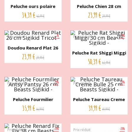
Peluche ours polaire
Peluche Chien 28 cm
Ach...
Country...
34,39 €
23,99 €
42,99 €
29,99 €
-20%
-20%
Prix réduit
Prix réduit
Doudou Renard Plat 26
Peluche Rat Shiggi Miggi
cm...
23,99 €
29,99 €
30...
50,39 €
62,99 €
-20%
-20%
Prix réduit
Prix réduit
Peluche Fourmilier
Peluche Taureau Creme
Antsy...
Bulle...
35,99 €
39,99 €
44,99 €
49,99 €
-20%
-20%
Prix réduit
Prix réduit