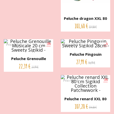
Peluche dragon XXL 80
cm...
101,60 €
127,00 €
-20%
-20%
Prix réduit
Prix réduit
Peluche Pingouin
Peluche Grenouille
Sweety...
27,99 €
34,99 €
Musicale...
22,39 €
27,99 €
-20%
Prix réduit
Peluche renard XXL 80
cm...
107,20 €
134,00 €