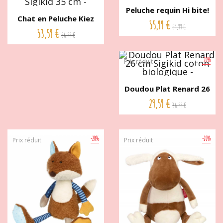
Peluche requin Hi bite!
Chat en Peluche Kiez
42...
55,99 €
69,99 €
Monz -...
53,59 €
66,99 €
-20%
Prix réduit
Doudou Plat Renard 26
cm...
29,59 €
36,99 €
-20%
-20%
Prix réduit
Prix réduit