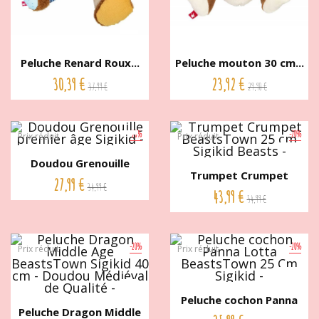
Peluche Renard Roux...
Peluche mouton 30 cm...
30,39 €
23,92 €
37,99 €
29,90 €
-20%
-20%
Prix réduit
Prix réduit
Doudou Grenouille
Trumpet Crumpet
premier...
27,99 €
34,99 €
BeastsTown...
43,99 €
54,99 €
-20%
-20%
Prix réduit
Prix réduit
Peluche cochon Panna
Peluche Dragon Middle
Lotta...