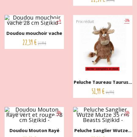
27,99 €
-20%
-20%
Prix réduit
Prix réduit
Doudou mouchoir vache
28 cm...
22,39 €
27,99 €
Peluche Taureau Taurus...
51,99 €
64,99 €
-20%
-20%
Prix réduit
Prix réduit
Doudou Mouton Rayé
Peluche Sanglier Wutze...
vert et...