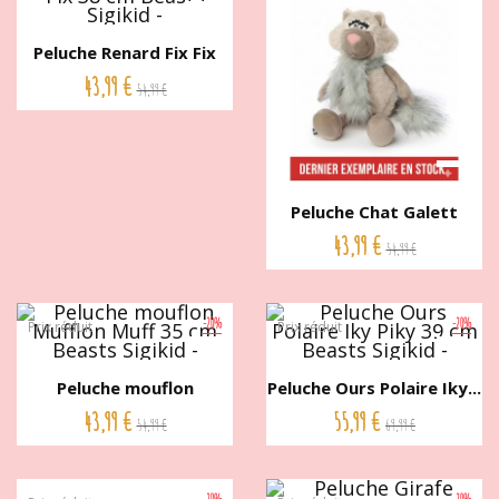
Peluche Renard Fix Fix
38...
43,99 €
54,99 €
Peluche Chat Galett
Balett...
43,99 €
54,99 €
-20%
-20%
Prix réduit
Prix réduit
Peluche mouflon
Peluche Ours Polaire Iky...
Mufflon...
43,99 €
55,99 €
54,99 €
69,99 €
-20%
-20%