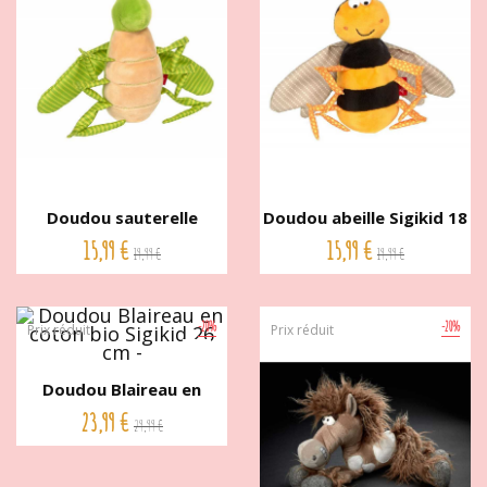
Doudou sauterelle
Doudou abeille Sigikid 18
Sigikid...
cm
15,99 €
15,99 €
19,99 €
19,99 €
-20%
-20%
Prix réduit
Prix réduit
Doudou Blaireau en
coton...
23,99 €
29,99 €