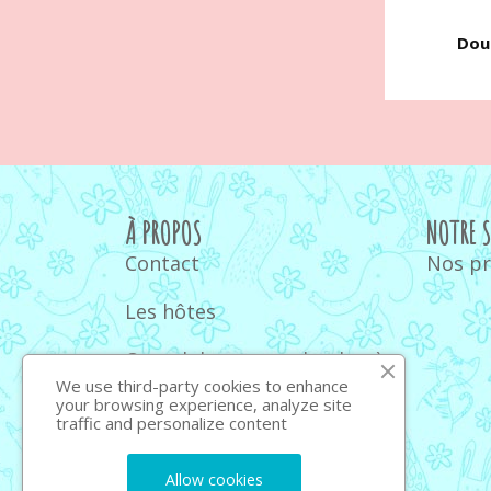
Doud
À PROPOS
NOTRE 
Contact
Nos p
Les hôtes
Quand donner un doudou à
bébé
We use third-party cookies to enhance
your browsing experience, analyze site
traffic and personalize content
Quel ours en peluche
choisir : guide et conseils
Allow cookies
2026