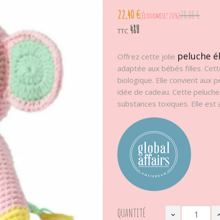
22,40 €
28,00 €
Économisez 20%
48H
TTC
peluche é
Offrez cette jolie
adaptée aux bébés filles. Cett
biologique. Elle convient aux 
idée de cadeau. Cette peluche
substances toxiques. Elle est
QUANTITÉ