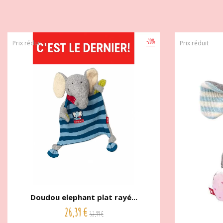
-20%
Prix réduit
Prix réduit
Doudou elephant plat rayé...
26,39 €
32,99 €