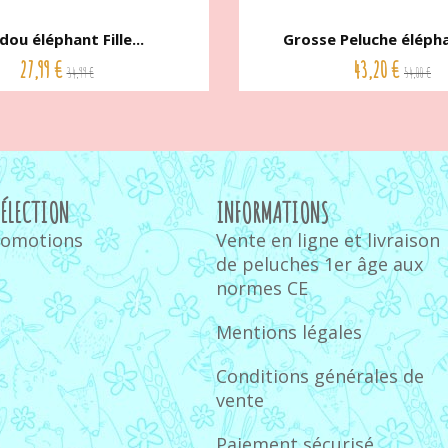
ou éléphant Fille...
Grosse Peluche élépha
27,99 €
43,20 €
34,99 €
54,00 €
SÉLECTION
INFORMATIONS
romotions
Vente en ligne et livraison
de peluches 1er âge aux
normes CE
Mentions légales
Conditions générales de
vente
Paiement sécurisé