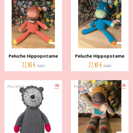
Peluche Hippopotame
Peluche Hippopotame
crochet...
Bleu...
22,40 €
22,40 €
28,00 €
28,00 €
-20%
-20%
Prix réduit
Prix réduit