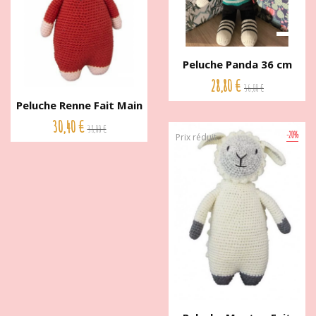
Peluche Panda 36 cm
Global...
28,80 €
36,00 €
Peluche Renne Fait Main
27...
30,40 €
38,00 €
-20%
Prix réduit