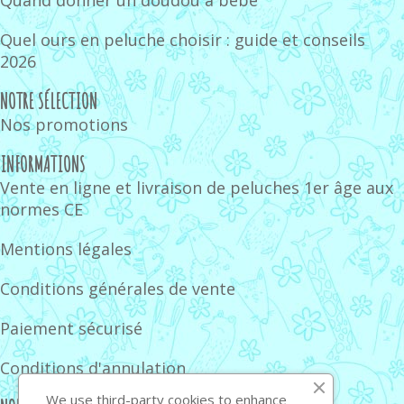
Quel ours en peluche choisir : guide et conseils
2026
NOTRE SÉLECTION
Nos promotions
INFORMATIONS
Vente en ligne et livraison de peluches 1er âge aux
normes CE
Mentions légales
Conditions générales de vente
Paiement sécurisé
Conditions d'annulation
We use third-party cookies to enhance