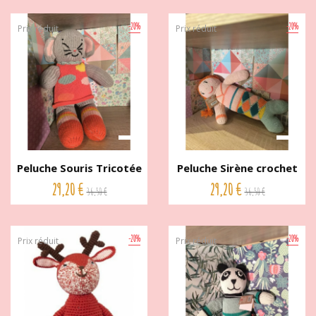
-20%
-20%
Prix réduit
Prix réduit
Peluche Souris Tricotée
Peluche Sirène crochet
36...
de...
29,20 €
29,20 €
36,50 €
36,50 €
-20%
-20%
Prix réduit
Prix réduit