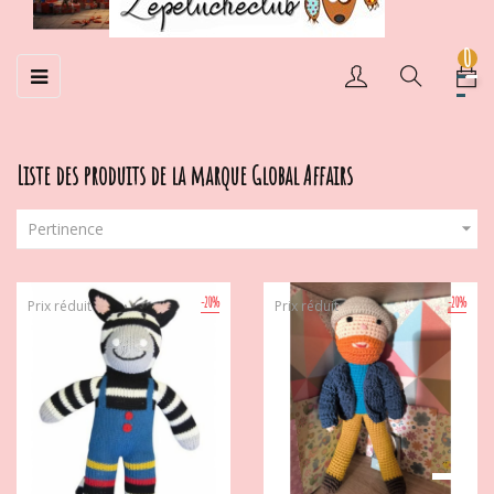
0
Basculer
☰
la
navigation
Liste des produits de la marque Global Affairs

Pertinence
-20%
-20%
Prix réduit
Prix réduit