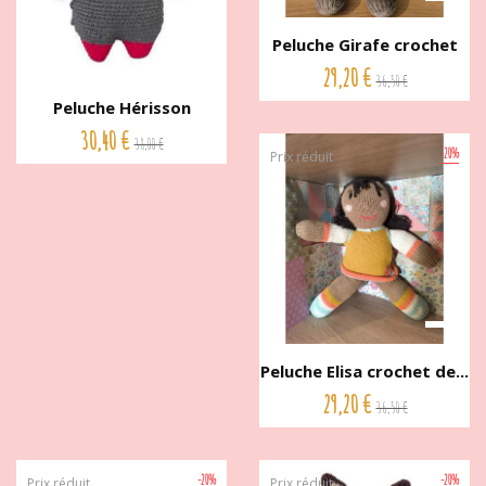
Peluche Girafe crochet
de...
29,20 €
36,50 €
Peluche Hérisson
Woodland...
30,40 €
38,00 €
-20%
Prix réduit
Peluche Elisa crochet de...
29,20 €
36,50 €
-20%
-20%
Prix réduit
Prix réduit