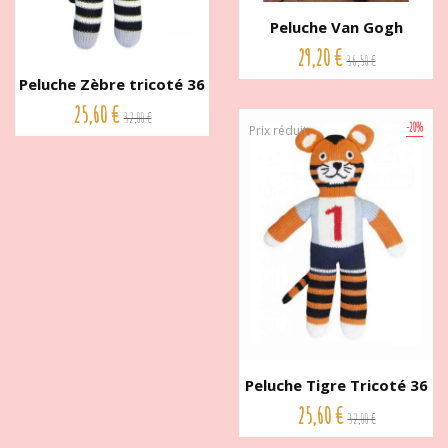
Peluche Van Gogh
crochet de...
29,20 €
36,50 €
Peluche Zèbre tricoté 36
cm...
25,60 €
32,00 €
-20%
Prix réduit
Peluche Tigre Tricoté 36
cm...
25,60 €
32,00 €