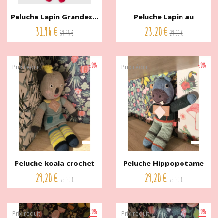
Peluche Lapin Grandes...
Peluche Lapin au
crochet...
31,96 €
23,20 €
39,95 €
29,00 €
-20%
-20%
Prix réduit
Prix réduit
Peluche koala crochet
Peluche Hippopotame
de...
crochet...
29,20 €
29,20 €
36,50 €
36,50 €
-20%
-20%
Prix réduit
Prix réduit