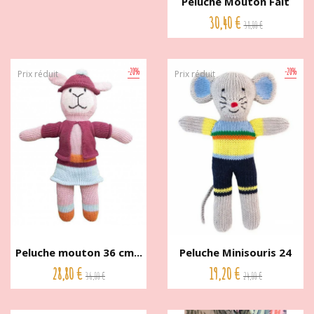
Peluche Mouton Fait
Main...
30,40 €
38,00 €
-20%
-20%
Prix réduit
Prix réduit
Peluche mouton 36 cm...
Peluche Minisouris 24
cm...
28,80 €
19,20 €
36,00 €
24,00 €