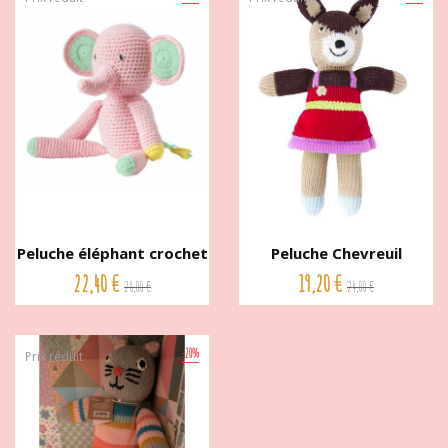
Peluche éléphant crochet
Peluche Chevreuil
de...
tricotée...
22,40 €
19,20 €
28,00 €
24,00 €
-20%
Prix réduit