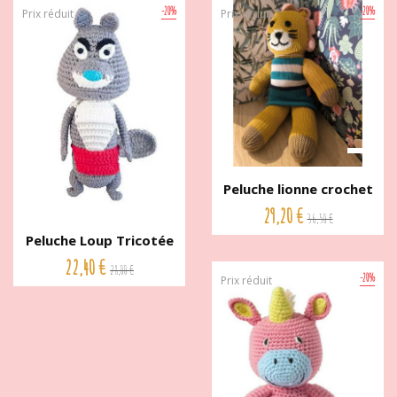
-20%
-20%
Prix réduit
Prix réduit
Peluche lionne crochet
de...
29,20 €
36,50 €
Peluche Loup Tricotée
main...
22,40 €
28,00 €
-20%
Prix réduit