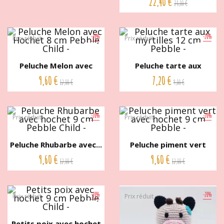
22,40 €
28,00 €
-20%
-20%
Prix réduit
Prix réduit
Peluche Melon avec
Peluche tarte aux
Hochet 8...
myrtilles...
9,60 €
7,20 €
12,00 €
9,00 €
-20%
-20%
Prix réduit
Prix réduit
Peluche Rhubarbe avec...
Peluche piment vert
avec...
9,60 €
9,60 €
12,00 €
12,00 €
-20%
-20%
Prix réduit
Prix réduit
Petits poix avec hochet