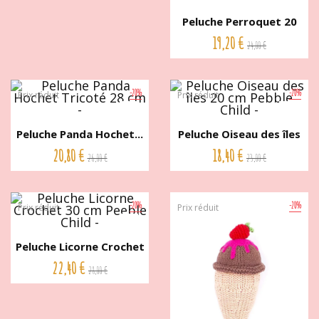
Peluche Perroquet 20
cm...
19,20 €
24,00 €
-20%
-20%
Prix réduit
Prix réduit
Peluche Panda Hochet...
Peluche Oiseau des îles
20...
20,80 €
18,40 €
26,00 €
23,00 €
-20%
-20%
Prix réduit
Prix réduit
Peluche Licorne Crochet
30...
22,40 €
28,00 €