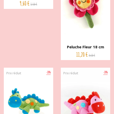
hochet 9...
9,60 €
12,00 €
Peluche Fleur 18 cm
Pebble...
11,20 €
14,00 €
-20%
-20%
Prix réduit
Prix réduit