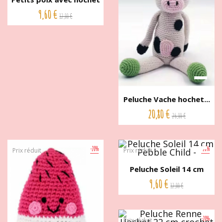
9...
9,60 €
12,00 €
Peluche Vache hochet...
20,80 €
26,00 €
-20%
-20%
Prix réduit
Prix réduit
Peluche Soleil 14 cm
Pebble...
9,60 €
12,00 €
-20%
Prix réduit