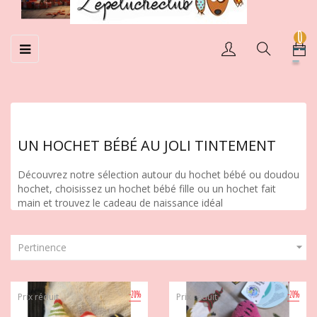
0
Basculer
☰
la
navigation
UN HOCHET BÉBÉ AU JOLI TINTEMENT
Découvrez notre sélection autour du hochet bébé ou doudou
hochet, choisissez un hochet bébé fille ou un hochet fait
main et trouvez le cadeau de naissance idéal

Pertinence
-20%
-20%
Prix réduit
Prix réduit