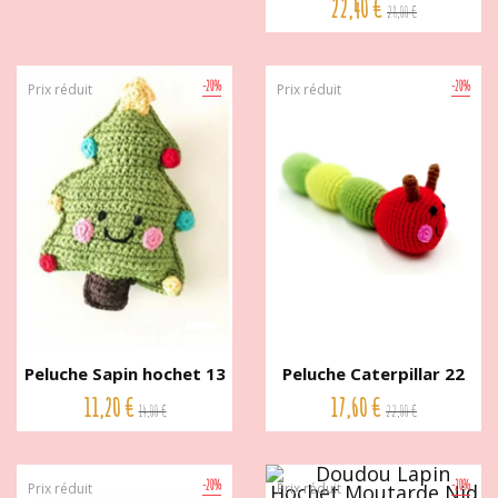
22,40 €
28,00 €
-20%
-20%
Prix réduit
Prix réduit
Peluche Sapin hochet 13
Peluche Caterpillar 22
cm...
cm...
11,20 €
17,60 €
14,00 €
22,00 €
-20%
-20%
Prix réduit
Prix réduit