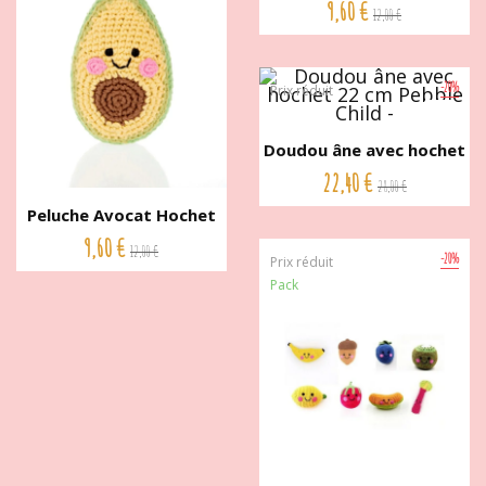
9,60 €
12,00 €
-20%
Prix réduit
Doudou âne avec hochet
22...
22,40 €
28,00 €
Peluche Avocat Hochet
12 cm...
9,60 €
12,00 €
-20%
Prix réduit
Pack