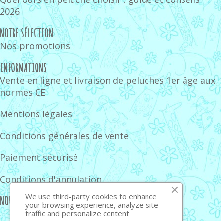
2026
NOTRE SÉLECTION
Nos promotions
INFORMATIONS
Vente en ligne et livraison de peluches 1er âge aux
normes CE
Mentions légales
Conditions générales de vente
Paiement sécurisé
Conditions d'annulation
We use third-party cookies to enhance
NOUS SUIVRE
your browsing experience, analyze site
traffic and personalize content