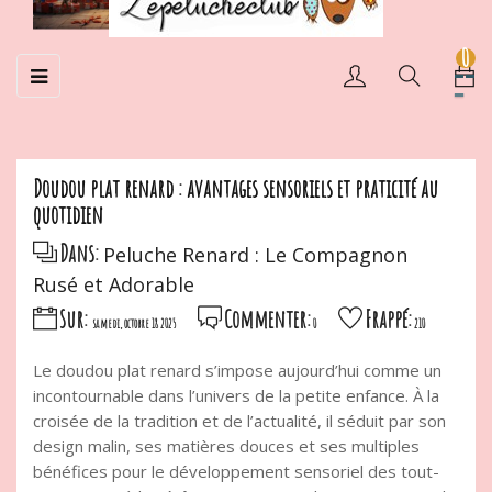
0
Basculer
☰
la
navigation
Doudou plat renard : avantages sensoriels et praticité au
quotidien
Dans:
Peluche Renard : Le Compagnon
Rusé et Adorable
Sur:
Commenter:
Frappé:
samedi, octobre 18 2025
0
210
Le doudou plat renard s’impose aujourd’hui comme un
incontournable dans l’univers de la petite enfance. À la
croisée de la tradition et de l’actualité, il séduit par son
design malin, ses matières douces et ses multiples
bénéfices pour le développement sensoriel des tout-